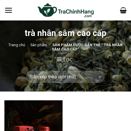
Bỏ
qua
nội
dung
trà nhân sâm cao cấp
Trang chủ
-
Sản phẩm
-
SẢN PHẨM ĐƯỢC GẮN THẺ “ TRÀ NHÂN
SÂM CAO CẤP”
LỌC