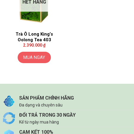
HẾT HÀNG
Trà Ô Long King’s
Oolong Tea 403
2.390.000
₫
MUA NGAY
SẢN PHẨM CHÍNH HÃNG
Đa dạng và chuyên sâu
ĐỔI TRẢ TRONG 30 NGÀY
Kể từ ngày mua hàng
CAM KẾT 100%