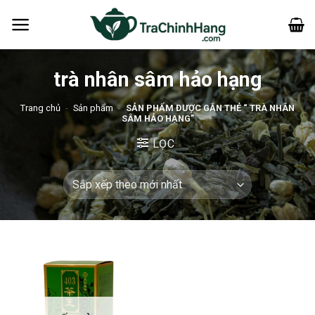
Bỏ
qua
nội
dung
trà nhân sâm hảo hạng
Trang chủ
-
Sản phẩm
-
SẢN PHẨM ĐƯỢC GẮN THẺ “ TRÀ NHÂN
SÂM HẢO HẠNG”
LỌC