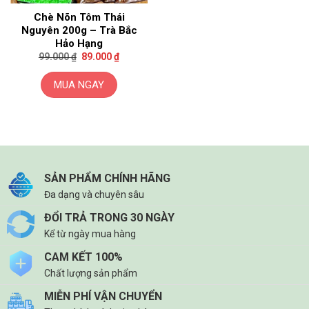
Chè Nõn Tôm Thái
Nguyên 200g – Trà Bắc
Hảo Hạng
Giá
Giá
99.000
₫
89.000
₫
gốc
hiện
là:
tại
99.000 ₫.
là:
MUA NGAY
89.000 ₫.
SẢN PHẨM CHÍNH HÃNG
Đa dạng và chuyên sâu
ĐỔI TRẢ TRONG 30 NGÀY
Kể từ ngày mua hàng
CAM KẾT 100%
Chất lượng sản phẩm
MIỄN PHÍ VẬN CHUYỂN