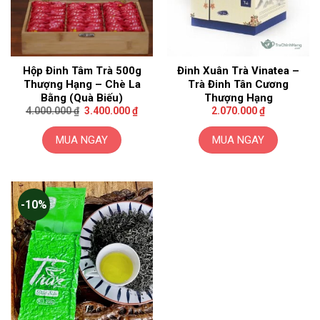
Hộp Đinh Tâm Trà 500g
Đinh Xuân Trà Vinatea –
Thượng Hạng – Chè La
Trà Đinh Tân Cương
Bằng (Quà Biếu)
Thượng Hạng
Giá
Giá
4.000.000
₫
3.400.000
₫
2.070.000
₫
gốc
hiện
là:
tại
4.000.000 ₫.
là:
MUA NGAY
MUA NGAY
3.400.000 ₫.
-10%