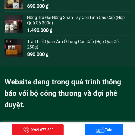
690.000
₫
Hồng Trà Đại Hồng Shan Tây Côn Lĩnh Cao Cấp (Hộp
Quà Gỗ 300g)
1.490.000
₫
Trà Thiết Quan Âm Ô Long Cao Cấp (Hộp Quà Gỗ
250g)
890.000
₫
Website đang trong quá trình thông
báo với bộ công thương và đợi phê
duyệt.
0969.677.890
Zalo
Copyright 2026 ©
TraChinhHang.com