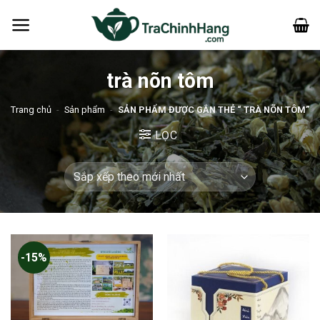
Bỏ
qua
nội
dung
trà nõn tôm
Trang chủ
-
Sản phẩm
-
SẢN PHẨM ĐƯỢC GẮN THẺ “ TRÀ NÕN TÔM”
LỌC
-15%