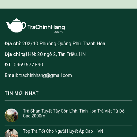
Địa chỉ:
202/10 Phường Quảng Phú, Thanh Hóa
Địa chỉ tại HN:
20 ngõ 2, Tân Triều, HN
ĐT:
0969.677.890
Email:
trachinhhang@gmail.com
TIN MỚI NHẤT
Trà Shan Tuyết Tây Côn Lĩnh: Tinh Hoa Trà Việt Từ Độ
Cao 2000m
Top Trà Tốt Cho Người Huyết Áp Cao – VN