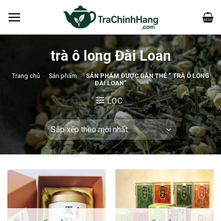
Bỏ
qua
nội
dung
trà ô long Đài Loan
Trang chủ
-
Sản phẩm
-
SẢN PHẨM ĐƯỢC GẮN THẺ “ TRÀ Ô LONG
ĐÀI LOAN”
LỌC