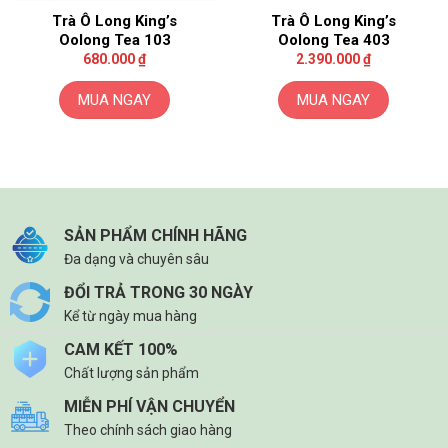
thể
Trà Ô Long King’s
Trà Ô Long King’s
được
Oolong Tea 103
Oolong Tea 403
chọn
680.000
₫
2.390.000
₫
trên
trang
MUA NGAY
MUA NGAY
sản
phẩm
SẢN PHẨM CHÍNH HÃNG
Đa dạng và chuyên sâu
ĐỔI TRẢ TRONG 30 NGÀY
Kể từ ngày mua hàng
CAM KẾT 100%
Chất lượng sản phẩm
MIỄN PHÍ VẬN CHUYỂN
Theo chính sách giao hàng