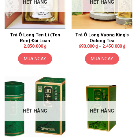
HẾT HÀNG
HẾT HÀNG
Trà Ô Long Ten Li (Ten
Trà Ô Long Vương King’s
Ren) Đài Loan
Oolong Tea
Khoản
2.850.000
₫
690.000
₫
–
2.450.000
₫
giá:
từ
690.0
MUA NGAY
MUA NGAY
đến
2.450
Sản
phẩm
này
có
nhiều
biến
thể.
HẾT HÀNG
HẾT HÀNG
Các
tùy
chọn
có