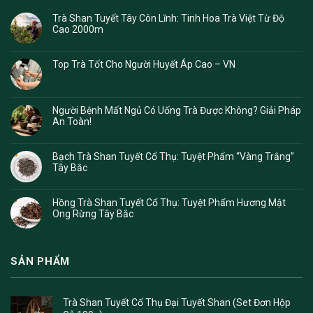
Trà Shan Tuyết Tây Côn Lĩnh: Tinh Hoa Trà Việt Từ Độ
Cao 2000m
Top Trà Tốt Cho Người Huyết Áp Cao – VN
Người Bệnh Mất Ngủ Có Uống Trà Được Không? Giải Pháp
An Toàn!
Bạch Trà Shan Tuyết Cổ Thụ: Tuyệt Phẩm “Vàng Trắng”
Tây Bắc
Hồng Trà Shan Tuyết Cổ Thụ: Tuyệt Phẩm Hương Mật
Ong Rừng Tây Bắc
SẢN PHẨM
Trà Shan Tuyết Cổ Thụ Đại Tuyết Shan (Set Đơn Hộp