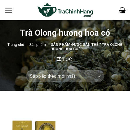
Bỏ
qua
nội
dung
Trà Olong hương hoa cỏ
Trang chủ
-
Sản phẩm
-
SẢN PHẨM ĐƯỢC GẮN THẺ “ TRÀ OLONG
HƯƠNG HOA CỎ”
LỌC