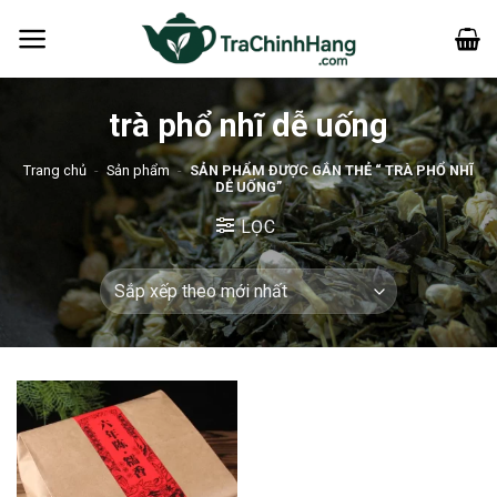
Bỏ
qua
nội
dung
trà phổ nhĩ dễ uống
Trang chủ
-
Sản phẩm
-
SẢN PHẨM ĐƯỢC GẮN THẺ “ TRÀ PHỔ NHĨ
DỄ UỐNG”
LỌC