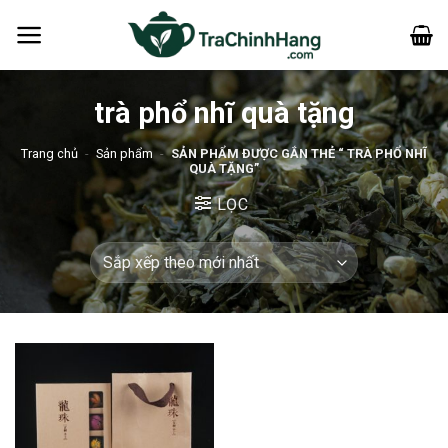
Bỏ
qua
nội
dung
trà phổ nhĩ quà tặng
Trang chủ
-
Sản phẩm
-
SẢN PHẨM ĐƯỢC GẮN THẺ “ TRÀ PHỔ NHĨ
QUÀ TẶNG”
LỌC