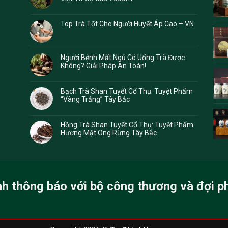
Top Trà Tốt Cho Người Huyết Áp Cao – VN
Người Bệnh Mất Ngủ Có Uống Trà Được
Không? Giải Pháp An Toàn!
Bạch Trà Shan Tuyết Cổ Thụ: Tuyệt Phẩm
“Vàng Trắng” Tây Bắc
Hồng Trà Shan Tuyết Cổ Thụ: Tuyệt Phẩm
Hương Mật Ong Rừng Tây Bắc
nh thông báo với bộ công thương và đợi p