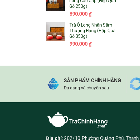
Long Cao Cấp (Hộp Quà
Gỗ 250g)
890.000
₫
Trà Ô Long Nhân Sâm
Thượng Hạng (Hộp Quà
Gỗ 350g)
990.000
₫
SẢN PHẨM CHÍNH HÃNG
Đa dạng và chuyên sâu
Địa chỉ:
202/10 Phường Quảng Phú, Thanh