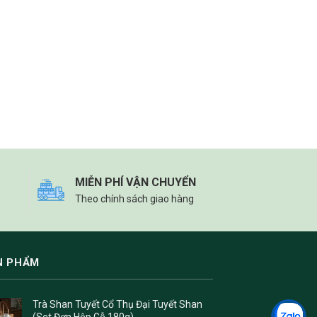
MIỄN PHÍ VẬN CHUYỂN
Theo chính sách giao hàng
N PHẨM
Trà Shan Tuyết Cổ Thụ Đại Tuyết Shan
(Set Đơn Hộp Gỗ 180g)