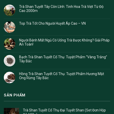
Trà Shan Tuyết Tây Côn Lĩnh: Tinh Hoa Trà Việt Từ Độ
Cao 2000m
Top Trà Tốt Cho Người Huyết Áp Cao – VN
Người Bệnh Mất Ngủ Có Uống Trà Được Không? Giải Pháp
An Toàn!
Bạch Trà Shan Tuyết Cổ Thụ: Tuyệt Phẩm “Vàng Trắng”
Tây Bắc
Hồng Trà Shan Tuyết Cổ Thụ: Tuyệt Phẩm Hương Mật
Ong Rừng Tây Bắc
SẢN PHẨM
Trà Shan Tuyết Cổ Thụ Đại Tuyết Shan (Set Đơn Hộp