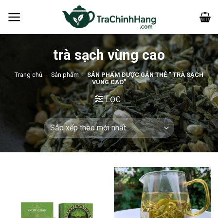
Bỏ
qua
nội
dung
trà sạch vùng cao
Trang chủ
-
Sản phẩm
-
SẢN PHẨM ĐƯỢC GẮN THẺ “ TRÀ SẠCH
VÙNG CAO”
LỌC