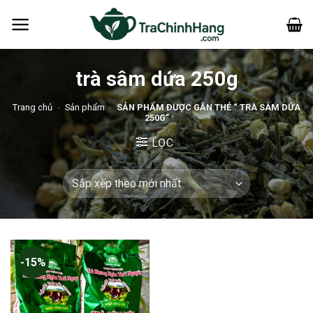
Bỏ
qua
nội
dung
trà sâm dứa 250g
Trang chủ
-
Sản phẩm
-
SẢN PHẨM ĐƯỢC GẮN THẺ “ TRÀ SÂM DỨA
250G”
LỌC
-15%