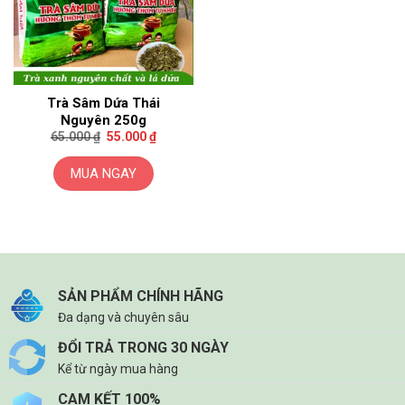
Trà Sâm Dứa Thái
Nguyên 250g
Giá
Giá
65.000
₫
55.000
₫
gốc
hiện
là:
tại
65.000 ₫.
là:
MUA NGAY
55.000 ₫.
SẢN PHẨM CHÍNH HÃNG
Đa dạng và chuyên sâu
ĐỔI TRẢ TRONG 30 NGÀY
Kể từ ngày mua hàng
CAM KẾT 100%