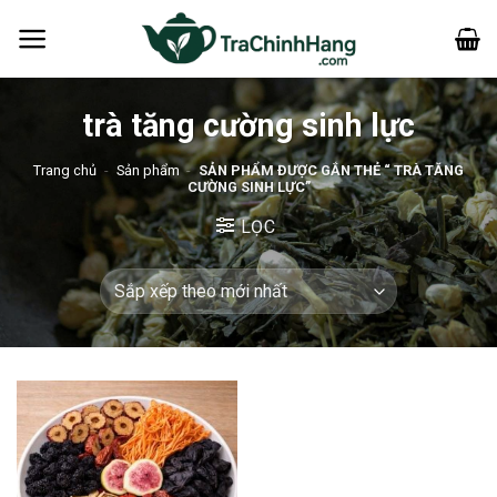
Bỏ
qua
nội
dung
trà tăng cường sinh lực
Trang chủ
-
Sản phẩm
-
SẢN PHẨM ĐƯỢC GẮN THẺ “ TRÀ TĂNG
CƯỜNG SINH LỰC”
LỌC