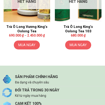
HẾT HÀNG
HẾT HÀNG
Trà Ô Long Vương King’s
Trà Ô Long King’s
Oolong Tea
Oolong Tea 103
Khoảng
690.000
₫
–
2.450.000
₫
680.000
₫
giá:
từ
690.000 ₫
MUA NGAY
MUA NGAY
đến
2.450.000 ₫
Sản
phẩm
này
có
nhiều
biến
SẢN PHẨM CHÍNH HÃNG
thể.
Đa dạng và chuyên sâu
Các
ĐỔI TRẢ TRONG 30 NGÀY
tùy
Kể từ ngày mua hàng
chọn
có
CAM KẾT 100%