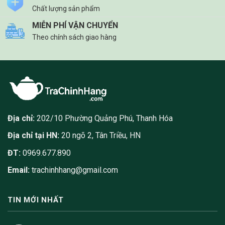
thể
Chất lượng sản phẩm
được
chọn
MIỄN PHÍ VẬN CHUYỂN
trên
Theo chính sách giao hàng
trang
sản
phẩm
Địa chỉ:
202/10 Phường Quảng Phú, Thanh Hóa
Địa chỉ tại HN:
20 ngõ 2, Tân Triều, HN
ĐT:
0969.677.890
Email:
trachinhhang@gmail.com
TIN MỚI NHẤT