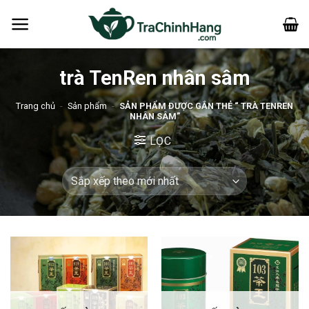
Bỏ
qua
nội
dung
trà TenRen nhân sâm
Trang chủ
-
Sản phẩm
-
SẢN PHẨM ĐƯỢC GẮN THẺ “ TRÀ TENREN
NHÂN SÂM”
LỌC