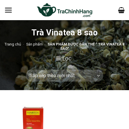
Bỏ
qua
nội
dung
Trà Vinatea 8 sao
Trang chủ
-
Sản phẩm
-
SẢN PHẨM ĐƯỢC GẮN THẺ “ TRÀ VINATEA 8
SAO”
LỌC