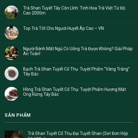
Trà Shan Tuyết Tây Côn Lĩnh: Tinh Hoa Trà Việt Từ Độ
Cao 2000m
Top Trà Tốt Cho Người Huyết Áp Cao – VN
Người Bệnh Mất Ngủ Có Uống Trà Được Không? Giải Pháp
An Toàn!
Bạch Trà Shan Tuyết Cổ Thụ: Tuyệt Phẩm “Vàng Trắng”
Tây Bắc
Hồng Trà Shan Tuyết Cổ Thụ: Tuyệt Phẩm Hương Mật
Ong Rừng Tây Bắc
SẢN PHẨM
Trà Shan Tuyết Cổ Thụ Đại Tuyết Shan (Set Đơn Hộp