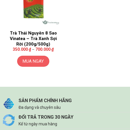
Trà Thái Nguyên 8 Sao
Vinatea – Trà Xanh Sợi
Rời (200g/500g)
Khoảng
350.000
₫
–
700.000
₫
giá:
từ
350.000 ₫
MUA NGAY
đến
700.000 ₫
Sản
phẩm
này
có
nhiều
biến
SẢN PHẨM CHÍNH HÃNG
thể.
Đa dạng và chuyên sâu
Các
ĐỔI TRẢ TRONG 30 NGÀY
tùy
Kể từ ngày mua hàng
chọn