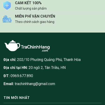
có
CAM KẾT 100%
thể
Chất lượng sản phẩm
được
chọn
MIỄN PHÍ VẬN CHUYỂN
trên
Theo chính sách giao hàng
trang
sản
phẩm
Địa chỉ:
202/10 Phường Quảng Phú, Thanh Hóa
Địa chỉ tại HN:
20 ngõ 2, Tân Triều, HN
ĐT:
0969.677.890
Email:
trachinhhang@gmail.com
TIN MỚI NHẤT