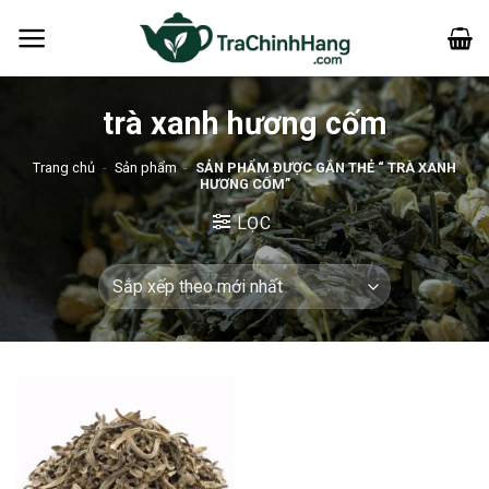
Bỏ
qua
nội
dung
trà xanh hương cốm
Trang chủ
-
Sản phẩm
-
SẢN PHẨM ĐƯỢC GẮN THẺ “ TRÀ XANH
HƯƠNG CỐM”
LỌC