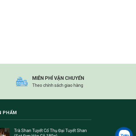
MIỄN PHÍ VẬN CHUYỂN
Theo chính sách giao hàng
N PHẨM
Trà Shan Tuyết Cổ Thụ Đại Tuyết Shan
(Set Đơn Hộp Gỗ 180g)