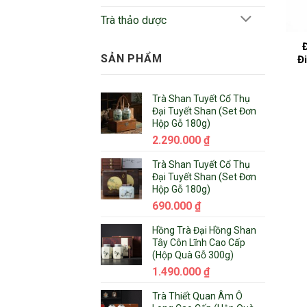
Trà thảo dược
SẢN PHẨM
Đ
Trà Shan Tuyết Cổ Thụ
Đại Tuyết Shan (Set Đơn
Hộp Gỗ 180g)
2.290.000
₫
Trà Shan Tuyết Cổ Thụ
Đại Tuyết Shan (Set Đơn
Hộp Gỗ 180g)
690.000
₫
Hồng Trà Đại Hồng Shan
Tây Côn Lĩnh Cao Cấp
(Hộp Quà Gỗ 300g)
1.490.000
₫
Trà Thiết Quan Âm Ô