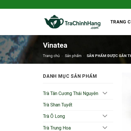
Bỏ
qua
nội
TRANG 
dung
Vinatea
Trang chủ
-
Sản phẩm
-
SẢN PHẨM ĐƯỢC GẮN TH
DANH MỤC SẢN PHẨM
Trà Tân Cương Thái Nguyên
Trà Shan Tuyết
Trà Ô Long
Trà Trung Hoa