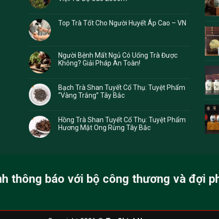
Top Trà Tốt Cho Người Huyết Áp Cao – VN
Người Bệnh Mất Ngủ Có Uống Trà Được
Không? Giải Pháp An Toàn!
Bạch Trà Shan Tuyết Cổ Thụ: Tuyệt Phẩm
“Vàng Trắng” Tây Bắc
Hồng Trà Shan Tuyết Cổ Thụ: Tuyệt Phẩm
Hương Mật Ong Rừng Tây Bắc
nh thông báo với bộ công thương và đợi p