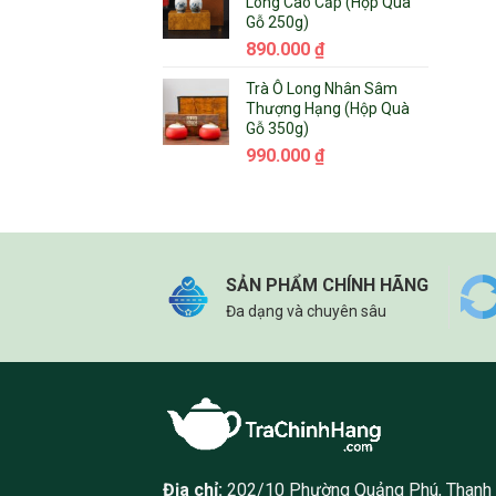
Long Cao Cấp (Hộp Quà
Gỗ 250g)
890.000
₫
Trà Ô Long Nhân Sâm
Thượng Hạng (Hộp Quà
Gỗ 350g)
990.000
₫
SẢN PHẨM CHÍNH HÃNG
Đa dạng và chuyên sâu
Địa chỉ:
202/10 Phường Quảng Phú, Thanh