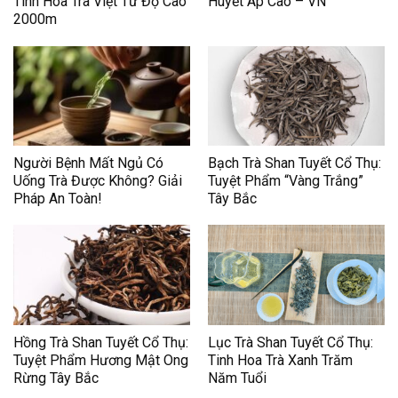
Tinh Hoa Trà Việt Từ Độ Cao
Huyết Áp Cao – VN
2000m
Người Bệnh Mất Ngủ Có
Bạch Trà Shan Tuyết Cổ Thụ:
Uống Trà Được Không? Giải
Tuyệt Phẩm “Vàng Trắng”
Pháp An Toàn!
Tây Bắc
Hồng Trà Shan Tuyết Cổ Thụ:
Lục Trà Shan Tuyết Cổ Thụ:
Tuyệt Phẩm Hương Mật Ong
Tinh Hoa Trà Xanh Trăm
Rừng Tây Bắc
Năm Tuổi