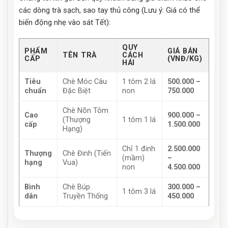
các dòng trà sạch, sao tay thủ công (Lưu ý: Giá có thể
biến động nhẹ vào sát Tết):
QUY
PHẨM
GIÁ BÁN
TÊN TRÀ
CÁCH
CẤP
(VNĐ/KG)
HÁI
Tiêu
Chè Móc Câu
1 tôm 2 lá
500.000 –
chuẩn
Đặc Biệt
non
750.000
Chè Nõn Tôm
Cao
900.000 –
(Thượng
1 tôm 1 lá
cấp
1.500.000
Hạng)
Chỉ 1 đinh
2.500.000
Thượng
Chè Đinh (Tiến
(mầm)
–
hạng
Vua)
non
4.500.000
Bình
Chè Búp
300.000 –
1 tôm 3 lá
dân
Truyền Thống
450.000