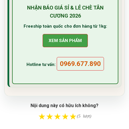
NHẬN BÁO GIÁ SỈ & LẺ CHÈ TÂN
CƯƠNG 2026
Freeship toàn quốc cho đơn hàng từ 1kg:
XEM SẢN PHẨM
0969.677.890
Hotline tư vấn:
Nội dung này có hữu ích không?
★
★
★
★
★
(5 lượt)