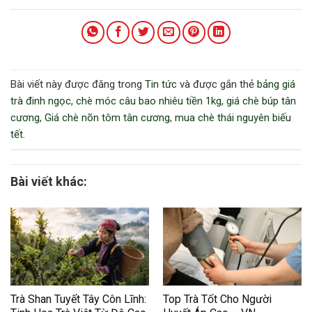
Bài viết này được đăng trong
Tin tức
và được gắn thẻ
bảng giá
trà đinh ngọc
,
chè móc câu bao nhiêu tiền 1kg
,
giá chè búp tân
cương
,
Giá chè nõn tôm tân cương
,
mua chè thái nguyên biếu
tết
.
Bài viết khác:
Trà Shan Tuyết Tây Côn Lĩnh:
Top Trà Tốt Cho Người