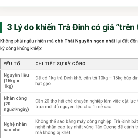
3 Lý do khiến Trà Đinh có giá “trên 
Không phải ngẫu nhiên mà
chè Thái Nguyên ngon nhất
lại đắt đến
kỳ công khủng khiếp:
YẾU TỐ
CHI TIẾT SỰ KỲ CÔNG
Nguyên liệu
Để có 1kg trà Đinh khô, cần tới 10kg – 15kg búp đin
(15kg =
hạt gạo.
1kg)
Nhân công
Cần 20 thợ hái chè chuyên nghiệp làm việc cật lực
(20
trưa mới đủ nguyên liệu cho 1 mẻ sao.
người/ngày)
Không thể sao bằng máy công nghiệp. Trà Đinh bắt
Nghệ nhân
nghệ nhân cao tay nhất vùng Tân Cương để cánh t
sao chè
mà không bị khét.