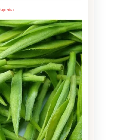
kipedia
.