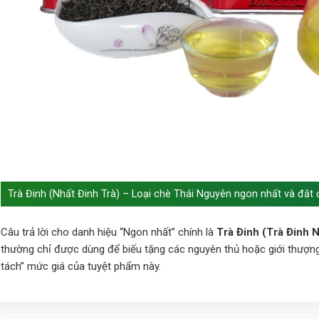
Trà Đinh (Nhất Đinh Trà) – Loại chè Thái Nguyên ngon nhất và đắt 
Câu trả lời cho danh hiệu “Ngon nhất” chính là
Trà Đinh (Trà Đinh 
thường chỉ được dùng để biếu tặng các nguyên thủ hoặc giới thượng
tách” mức giá của tuyệt phẩm này.