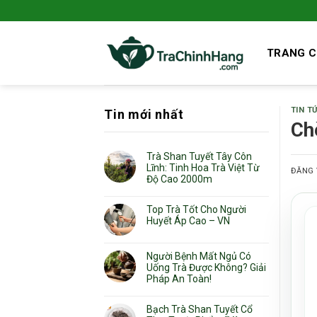
Bỏ
qua
nội
TRANG 
dung
TIN T
Tin mới nhất
Ch
Trà Shan Tuyết Tây Côn
Lĩnh: Tinh Hoa Trà Việt Từ
ĐĂNG
Độ Cao 2000m
Top Trà Tốt Cho Người
Huyết Áp Cao – VN
Người Bệnh Mất Ngủ Có
Uống Trà Được Không? Giải
Pháp An Toàn!
Bạch Trà Shan Tuyết Cổ