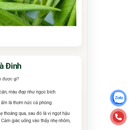
à Đinh
ại được gì?
 cặn, màu đẹp như ngọc bích.
 ấm là thơm nức cả phòng.
hẹ thoáng qua, sau đó là vị ngọt hậu
g. Cảm giác uống vào thấy nhẹ nhõm,