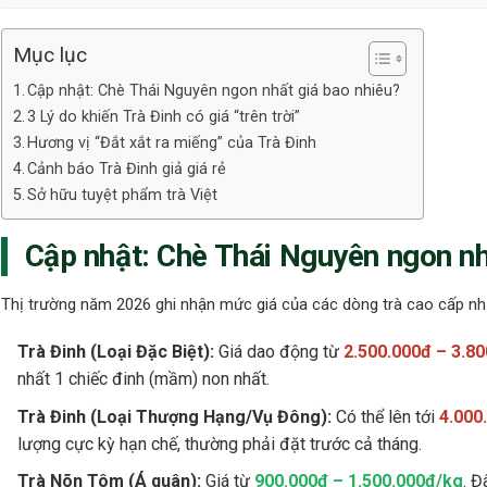
Mục lục
Cập nhật: Chè Thái Nguyên ngon nhất giá bao nhiêu?
3 Lý do khiến Trà Đinh có giá “trên trời”
Hương vị “Đắt xắt ra miếng” của Trà Đinh
Cảnh báo Trà Đinh giả giá rẻ
Sở hữu tuyệt phẩm trà Việt
Cập nhật: Chè Thái Nguyên ngon nh
Thị trường năm 2026 ghi nhận mức giá của các dòng trà cao cấp nh
Trà Đinh (Loại Đặc Biệt):
Giá dao động từ
2.500.000đ – 3.8
nhất 1 chiếc đinh (mầm) non nhất.
Trà Đinh (Loại Thượng Hạng/Vụ Đông):
Có thể lên tới
4.000
lượng cực kỳ hạn chế, thường phải đặt trước cả tháng.
Trà Nõn Tôm (Á quân):
Giá từ
900.000đ – 1.500.000đ/kg
. Đ