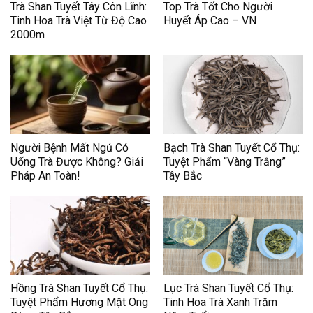
Trà Shan Tuyết Tây Côn Lĩnh:
Top Trà Tốt Cho Người
Tinh Hoa Trà Việt Từ Độ Cao
Huyết Áp Cao – VN
2000m
Người Bệnh Mất Ngủ Có
Bạch Trà Shan Tuyết Cổ Thụ:
Uống Trà Được Không? Giải
Tuyệt Phẩm “Vàng Trắng”
Pháp An Toàn!
Tây Bắc
Hồng Trà Shan Tuyết Cổ Thụ:
Lục Trà Shan Tuyết Cổ Thụ:
Tuyệt Phẩm Hương Mật Ong
Tinh Hoa Trà Xanh Trăm