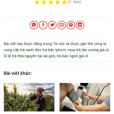
★
★
★
★
★
(5 lượt)
Bài viết này được đăng trong
Tin tức
và được gắn thẻ
công ty
cung cấp trà xanh
,
kho trà bắc tphcm
,
mua trà tân cương giá sỉ
,
Sỉ lẻ trà thái nguyên tại sài gòn
,
trà bắc ngon giá rẻ
.
Bài viết khác: