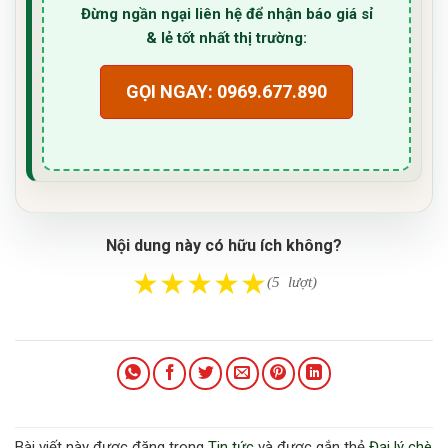
Đừng ngần ngại liên hệ để nhận báo giá sỉ
& lẻ tốt nhất thị trường:
GỌI NGAY: 0969.677.890
Nội dung này có hữu ích không?
★
★
★
★
★
(5 lượt)
Bài viết này được đăng trong
Tin tức
và được gắn thẻ
Đại lý chè