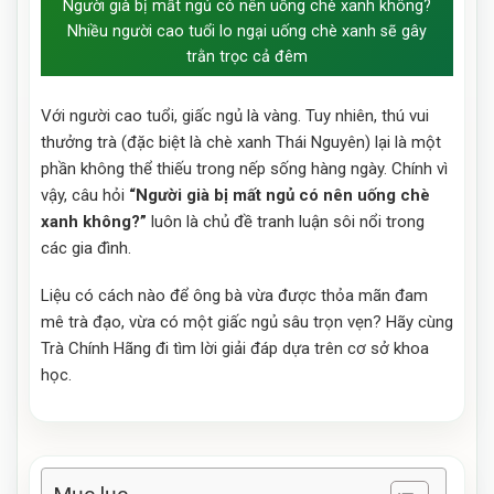
Người già bị mất ngủ có nên uống chè xanh không?
Nhiều người cao tuổi lo ngại uống chè xanh sẽ gây
trằn trọc cả đêm
Với người cao tuổi, giấc ngủ là vàng. Tuy nhiên, thú vui
thưởng trà (đặc biệt là chè xanh Thái Nguyên) lại là một
phần không thể thiếu trong nếp sống hàng ngày. Chính vì
vậy, câu hỏi
“Người già bị mất ngủ có nên uống chè
xanh không?”
luôn là chủ đề tranh luận sôi nổi trong
các gia đình.
Liệu có cách nào để ông bà vừa được thỏa mãn đam
mê trà đạo, vừa có một giấc ngủ sâu trọn vẹn? Hãy cùng
Trà Chính Hãng đi tìm lời giải đáp dựa trên cơ sở khoa
học.