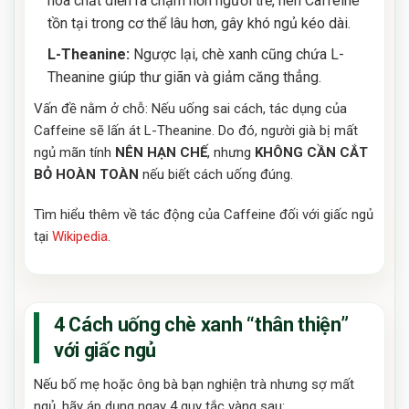
hóa chất diễn ra chậm hơn người trẻ, nên Caffeine
tồn tại trong cơ thể lâu hơn, gây khó ngủ kéo dài.
L-Theanine:
Ngược lại, chè xanh cũng chứa L-
Theanine giúp thư giãn và giảm căng thẳng.
Vấn đề nằm ở chỗ: Nếu uống sai cách, tác dụng của
Caffeine sẽ lấn át L-Theanine. Do đó, người già bị mất
ngủ mãn tính
NÊN HẠN CHẾ
, nhưng
KHÔNG CẦN CẮT
BỎ HOÀN TOÀN
nếu biết cách uống đúng.
Tìm hiểu thêm về tác động của Caffeine đối với giấc ngủ
tại
Wikipedia
.
4 Cách uống chè xanh “thân thiện”
với giấc ngủ
Nếu bố mẹ hoặc ông bà bạn nghiện trà nhưng sợ mất
ngủ, hãy áp dụng ngay 4 quy tắc vàng sau: