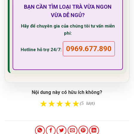
BẠN CẦN TÌM LOẠI TRÀ VỪA NGON
VỪA DỄ NGỦ?
Hãy để chuyên gia của chúng tôi tư vấn miễn
phí:
0969.677.890
Hotline hỗ trợ 24/7:
Nội dung này có hữu ích không?
★
★
★
★
★
(5 lượt)