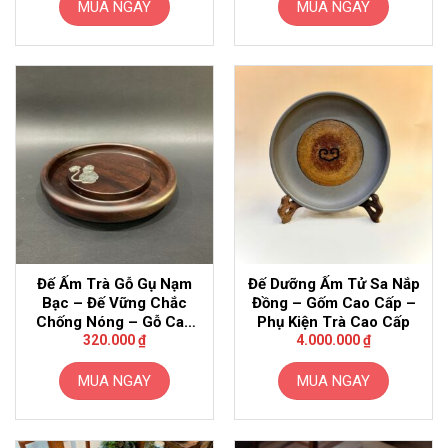
MUA NGAY
MUA NGAY
Đế Ấm Trà Gỗ Gụ Nạm
Đế Dưỡng Ấm Tử Sa Nắp
Bạc – Đế Vững Chắc
Đồng – Gốm Cao Cấp –
Chống Nóng – Gỗ Cao
Phụ Kiện Trà Cao Cấp
Cấp
320.000
₫
4.000.000
₫
MUA NGAY
MUA NGAY