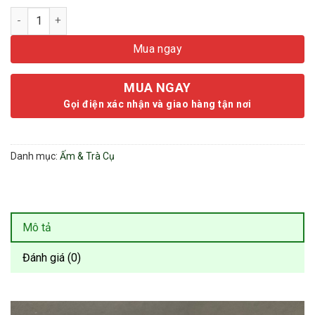
Đế Ấm Trà Gỗ Gụ - Đế Vững Chắc Chống Nóng - Gỗ Cao Cấp số
Mua ngay
MUA NGAY
Gọi điện xác nhận và giao hàng tận nơi
Danh mục:
Ấm & Trà Cụ
Mô tả
Đánh giá (0)