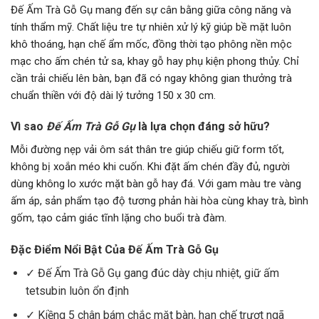
Đế Ấm Trà Gỗ Gụ mang đến sự cân bằng giữa công năng và
tính thẩm mỹ. Chất liệu tre tự nhiên xử lý kỹ giúp bề mặt luôn
khô thoáng, hạn chế ẩm mốc, đồng thời tạo phông nền mộc
mạc cho ấm chén tử sa, khay gỗ hay phụ kiện phong thủy. Chỉ
cần trải chiếu lên bàn, bạn đã có ngay không gian thưởng trà
chuẩn thiền với độ dài lý tưởng 150 x 30 cm.
Vì sao
Đế Ấm Trà Gỗ Gụ
là lựa chọn đáng sở hữu?
Mỗi đường nẹp vải ôm sát thân tre giúp chiếu giữ form tốt,
không bị xoắn méo khi cuốn. Khi đặt ấm chén đầy đủ, người
dùng không lo xước mặt bàn gỗ hay đá. Với gam màu tre vàng
ấm áp, sản phẩm tạo độ tương phản hài hòa cùng khay trà, bình
gốm, tạo cảm giác tĩnh lặng cho buổi trà đàm.
Đặc Điểm Nổi Bật Của Đế Ấm Trà Gỗ Gụ
✓ Đế Ấm Trà Gỗ Gụ gang đúc dày chịu nhiệt, giữ ấm
tetsubin luôn ổn định
✓ Kiềng 5 chân bám chắc mặt bàn, hạn chế trượt ngã