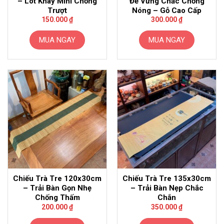
– Lót Khay Mini Chống
Đế Vững Chắc Chống
Trượt
Nóng – Gỗ Cao Cấp
150.000
₫
300.000
₫
MUA NGAY
MUA NGAY
Chiếu Trà Tre 120x30cm
Chiếu Trà Tre 135x30cm
– Trải Bàn Gọn Nhẹ
– Trải Bàn Nẹp Chắc
Chống Thấm
Chắn
200.000
₫
350.000
₫