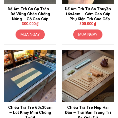
Đế Ấm Trà Gỗ Gụ Tròn –
Đế Ấm Trà Tử Sa Thuyền
Đế Vững Chắc Chống
16x4cm – Gốm Cao Cấp
Nóng – Gỗ Cao Cấp
– Phụ Kiện Trà Cao Cấp
300.000
₫
300.000
₫
MUA NGAY
MUA NGAY
Chiếu Trà Tre 60x30cm
Chiếu Trà Tre Nẹp Hai
– Lót Khay Mini Chống
Đầu – Trải Bàn Trang Trí
Trượt
Đa Kích Cỡ