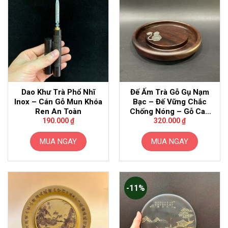
Dao Khư Trà Phổ Nhĩ
Đế Ấm Trà Gỗ Gụ Nạm
Inox – Cán Gỗ Mun Khóa
Bạc – Đế Vững Chắc
Ren An Toàn
Chống Nóng – Gỗ Cao
Cấp
190.000
₫
320.000
₫
MUA NGAY
MUA NGAY
-11%