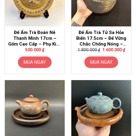
Đế Ấm Trà Đoàn Nê
Đế Ấm Trà Tử Sa Hỏa
Thanh Minh 17cm –
Biến 17.5cm – Đế Vững
Gốm Cao Cấp – Phụ Kiện
Chắc Chống Nóng –
Giá
Giá
Trà Cao Cấp
Gang Đúc
500.000
₫
1.800.000
₫
1.600.000
₫
gốc
hiện
là:
tại
1.800.000 ₫.
là:
MUA NGAY
MUA NGAY
1.600