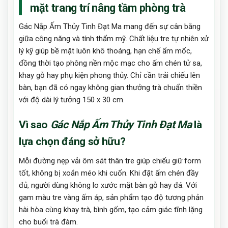
mặt trang trí nâng tầm phòng trà
Gác Nắp Ấm Thủy Tinh Đạt Ma mang đến sự cân bằng
giữa công năng và tính thẩm mỹ. Chất liệu tre tự nhiên xử
lý kỹ giúp bề mặt luôn khô thoáng, hạn chế ẩm mốc,
đồng thời tạo phông nền mộc mạc cho ấm chén tử sa,
khay gỗ hay phụ kiện phong thủy. Chỉ cần trải chiếu lên
bàn, bạn đã có ngay không gian thưởng trà chuẩn thiền
với độ dài lý tưởng 150 x 30 cm.
Vì sao
Gác Nắp Ấm Thủy Tinh Đạt Ma
là
lựa chọn đáng sở hữu?
Mỗi đường nẹp vải ôm sát thân tre giúp chiếu giữ form
tốt, không bị xoắn méo khi cuốn. Khi đặt ấm chén đầy
đủ, người dùng không lo xước mặt bàn gỗ hay đá. Với
gam màu tre vàng ấm áp, sản phẩm tạo độ tương phản
hài hòa cùng khay trà, bình gốm, tạo cảm giác tĩnh lặng
cho buổi trà đàm.