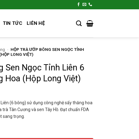
TIN TỨC
LIÊN HỆ
ặng
-
HỘP TRÀ ƯỚP BÔNG SEN NGỌC TỈNH
(HỘP LONG VIỆT)
 Sen Ngọc Tỉnh Liên 6
 Hoa (Hộp Long Việt)
Liên (6 bông) sử dụng công nghệ sấy thăng hoa
ữa trà Tân Cương và sen Tây Hồ. Đạt chuẩn FDA
t sang trọng.
nh Liên 6 Bông - Sấy Thăng Hoa (Hộp Long Việt) số lượng