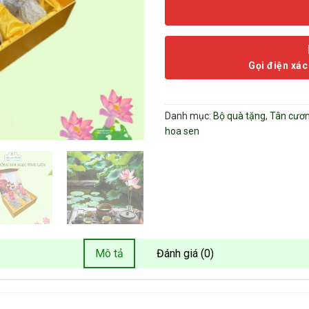
Gọi điện xác
Danh mục:
Bộ quà tặng
,
Tân cươ
hoa sen
Mô tả
Đánh giá (0)