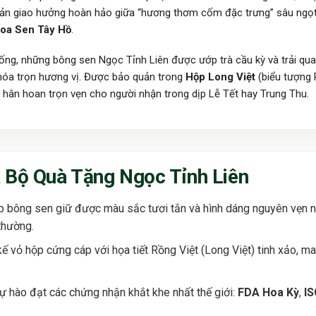
à bản giao hưởng hoàn hảo giữa “hương thơm cốm đặc trưng” sâu ngọ
oa Sen Tây Hồ
.
thống, những bông sen Ngọc Tỉnh Liên được ướp trà cầu kỳ và trải q
khóa trọn hương vị. Được bảo quản trong
Hộp Long Việt
(biểu tượng 
ân hoan trọn vẹn cho người nhận trong dịp Lễ Tết hay Trung Thu.
 Bộ Quà Tặng Ngọc Tỉnh Liên
 bông sen giữ được màu sắc tươi tắn và hình dáng nguyên vẹn nh
thường.
kế vỏ hộp cứng cáp với họa tiết Rồng Việt (Long Việt) tinh xảo, m
 hào đạt các chứng nhận khắt khe nhất thế giới:
FDA Hoa Kỳ
,
IS