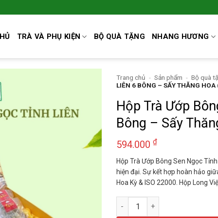
CHỦ
TRÀ VÀ PHỤ KIỆN
BỘ QUÀ TẶNG
NHANG HƯƠNG
Trang chủ
-
Sản phẩm
-
Bộ quà t
LIÊN 6 BÔNG – SẤY THĂNG HOA 
Hộp Trà Ướp Bông
Bông – Sấy Thăng
₫
594.000
Hộp Trà Ướp Bông Sen Ngọc Tỉnh 
hiện đại. Sự kết hợp hoàn hảo gi
Hoa Kỳ & ISO 22000. Hộp Long Việ
Hộp Trà Ướp Bông Sen Ngọc Tỉ