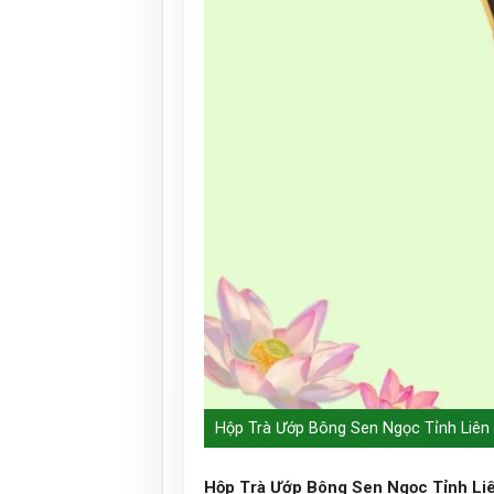
Hộp Trà Ướp Bông Sen Ngọc Tỉnh Liên –
Hộp Trà Ướp Bông Sen Ngọc Tỉnh Li