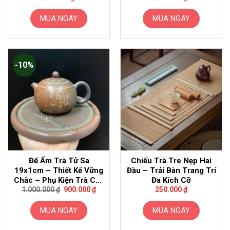
MUA NGAY
MUA NGAY
-10%
Đế Ấm Trà Tử Sa
Chiếu Trà Tre Nẹp Hai
19x1cm – Thiết Kế Vững
Đầu – Trải Bàn Trang Trí
Chắc – Phụ Kiện Trà Cao
Đa Kích Cỡ
Giá
Giá
Cấp
1.000.000
₫
900.000
₫
250.000
₫
gốc
hiện
là:
tại
1.000.000 ₫.
là:
MUA NGAY
MUA NGAY
900.000 ₫.