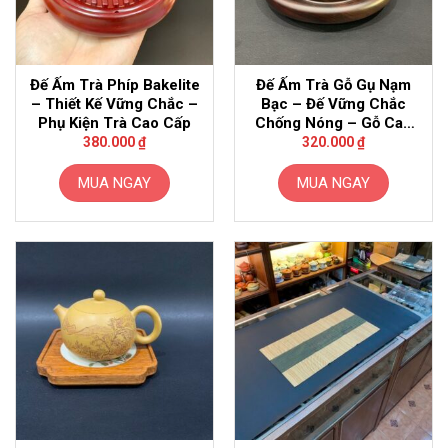
Đế Ấm Trà Phíp Bakelite
Đế Ấm Trà Gỗ Gụ Nạm
– Thiết Kế Vững Chắc –
Bạc – Đế Vững Chắc
Phụ Kiện Trà Cao Cấp
Chống Nóng – Gỗ Cao
Cấp
380.000
₫
320.000
₫
MUA NGAY
MUA NGAY