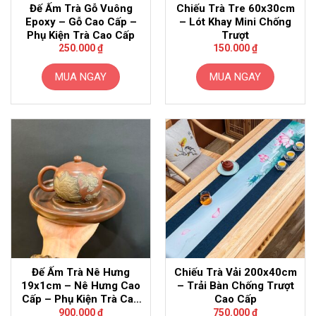
Đế Ấm Trà Gỗ Vuông
Chiếu Trà Tre 60x30cm
Epoxy – Gỗ Cao Cấp –
– Lót Khay Mini Chống
Phụ Kiện Trà Cao Cấp
Trượt
250.000
₫
150.000
₫
MUA NGAY
MUA NGAY
Đế Ấm Trà Nê Hưng
Chiếu Trà Vải 200x40cm
19x1cm – Nê Hưng Cao
– Trải Bàn Chống Trượt
Cấp – Phụ Kiện Trà Cao
Cao Cấp
Cấp
900.000
₫
750.000
₫