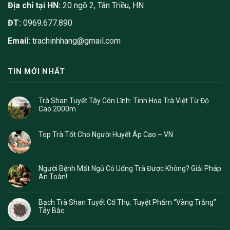
Địa chỉ tại HN:
20 ngõ 2, Tân Triều, HN
ĐT:
0969.677.890
Email:
trachinhhang@gmail.com
TIN MỚI NHẤT
Trà Shan Tuyết Tây Côn Lĩnh: Tinh Hoa Trà Việt Từ Độ
Cao 2000m
Top Trà Tốt Cho Người Huyết Áp Cao – VN
Người Bệnh Mất Ngủ Có Uống Trà Được Không? Giải Pháp
An Toàn!
Bạch Trà Shan Tuyết Cổ Thụ: Tuyệt Phẩm “Vàng Trắng”
Tây Bắc