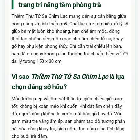
trang trí nâng tầm phòng trà
Thiềm Thừ Tử Sa Chim Lạc mang đến sự cân bằng giữa
công năng và tính thẩm mỹ. Chất liệu tre tự nhiên xử lý kỹ
giúp bề mặt luôn khô thoáng, hạn chế ẩm mốc, đồng
thời tạo phông nền mộc mạc cho ấm chén tử sa, khay
gỗ hay phụ kiện phong thủy. Chỉ cần trải chiếu lên bàn,
bạn đã có ngay không gian thưởng trà chuẩn thiền với độ
dài lý tưởng 150 x 30 cm.
Vì sao
Thiềm Thừ Tử Sa Chim Lạc
là lựa
chọn đáng sở hữu?
Mỗi đường nẹp vải ôm sát thân tre giúp chiếu giữ form
tốt, không bị xoắn méo khi cuốn. Khi đặt ấm chén đầy
đủ, người dùng không lo xước mặt bàn gỗ hay đá. Với
gam màu tre vàng ấm áp, sản phẩm tạo độ tương phản
hài hòa cùng khay trà, bình gốm, tạo cảm giác tĩnh lặng
cho buổi trà đàm.