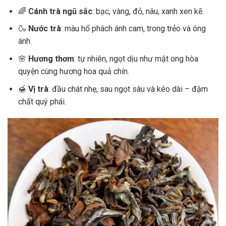
🌈
Cánh trà ngũ sắc
: bạc, vàng, đỏ, nâu, xanh xen kẽ.
🍶
Nước trà
: màu hổ phách ánh cam, trong trẻo và óng
ánh.
🌸
Hương thơm
: tự nhiên, ngọt dịu như mật ong hòa
quyện cùng hương hoa quả chín.
🍯
Vị trà
: đầu chát nhẹ, sau ngọt sâu và kéo dài – đậm
chất quý phái.