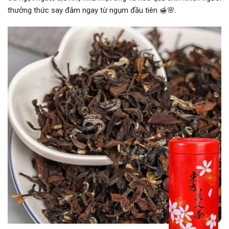
thưởng thức say đắm ngay từ ngụm đầu tiên 🍯🌸.