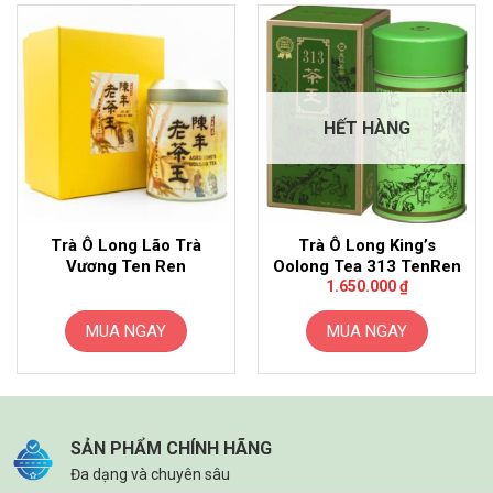
HẾT HÀNG
Trà Ô Long Lão Trà
Trà Ô Long King’s
Vương Ten Ren
Oolong Tea 313 TenRen
1.650.000
₫
MUA NGAY
MUA NGAY
SẢN PHẨM CHÍNH HÃNG
Đa dạng và chuyên sâu