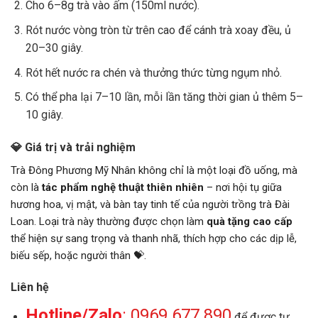
Cho 6–8g trà vào ấm (150ml nước).
Rót nước vòng tròn từ trên cao để cánh trà xoay đều, ủ
20–30 giây.
Rót hết nước ra chén và thưởng thức từng ngụm nhỏ.
Có thể pha lại 7–10 lần, mỗi lần tăng thời gian ủ thêm 5–
10 giây.
💎 Giá trị và trải nghiệm
Trà Đông Phương Mỹ Nhân không chỉ là một loại đồ uống, mà
còn là
tác phẩm nghệ thuật thiên nhiên
– nơi hội tụ giữa
hương hoa, vị mật, và bàn tay tinh tế của người trồng trà Đài
Loan. Loại trà này thường được chọn làm
quà tặng cao cấp
thể hiện sự sang trọng và thanh nhã, thích hợp cho các dịp lễ,
biếu sếp, hoặc người thân 💝.
Liên hệ
Hotline/Zalo
:
0969.677.890
để được tư