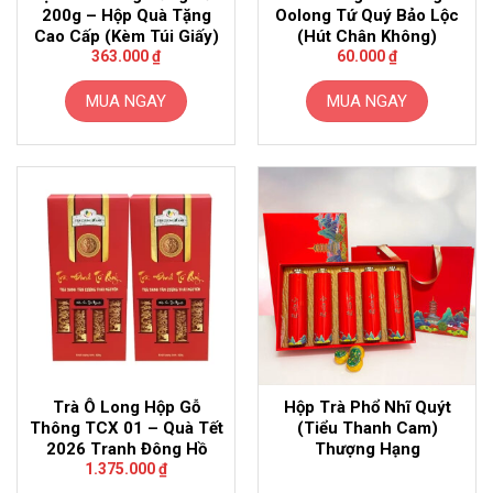
200g – Hộp Quà Tặng
Oolong Tứ Quý Bảo Lộc
Cao Cấp (Kèm Túi Giấy)
(Hút Chân Không)
363.000
₫
60.000
₫
MUA NGAY
MUA NGAY
Trà Ô Long Hộp Gỗ
Hộp Trà Phổ Nhĩ Quýt
Thông TCX 01 – Quà Tết
(Tiểu Thanh Cam)
2026 Tranh Đông Hồ
Thượng Hạng
1.375.000
₫