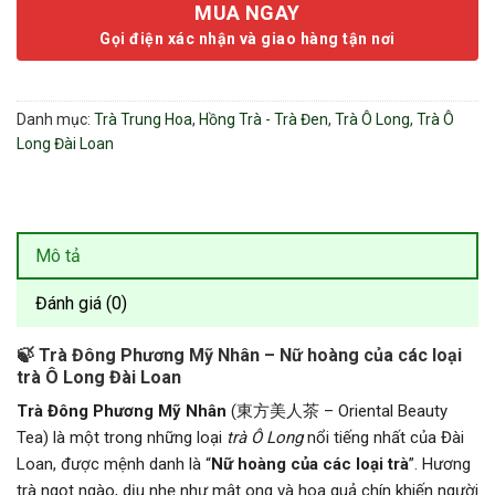
MUA NGAY
Gọi điện xác nhận và giao hàng tận nơi
Danh mục:
Trà Trung Hoa
,
Hồng Trà - Trà Đen
,
Trà Ô Long
,
Trà Ô
Long Đài Loan
Mô tả
Đánh giá (0)
🍃 Trà Đông Phương Mỹ Nhân – Nữ hoàng của các loại
trà Ô Long Đài Loan
Trà Đông Phương Mỹ Nhân
(東方美人茶 – Oriental Beauty
Tea) là một trong những loại
trà Ô Long
nổi tiếng nhất của Đài
Loan, được mệnh danh là “
Nữ hoàng của các loại trà
”. Hương
trà ngọt ngào, dịu nhẹ như mật ong và hoa quả chín khiến người