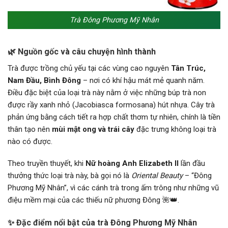
Trà Đông Phương Mỹ Nhân
🌿 Nguồn gốc và câu chuyện hình thành
Trà được trồng chủ yếu tại các vùng cao nguyên
Tân Trúc,
Nam Đầu, Bình Đông
– nơi có khí hậu mát mẻ quanh năm.
Điều đặc biệt của loại trà này nằm ở việc những búp trà non
được rầy xanh nhỏ (Jacobiasca formosana) hút nhựa. Cây trà
phản ứng bằng cách tiết ra hợp chất thơm tự nhiên, chính là tiền
thân tạo nên
mùi mật ong và trái cây
đặc trưng không loại trà
nào có được.
Theo truyền thuyết, khi
Nữ hoàng Anh Elizabeth II
lần đầu
thưởng thức loại trà này, bà gọi nó là
Oriental Beauty
– “Đông
Phương Mỹ Nhân”, vì các cánh trà trong ấm trông như những vũ
điệu mềm mại của các thiếu nữ phương Đông 🌺👑.
✨ Đặc điểm nổi bật của trà Đông Phương Mỹ Nhân