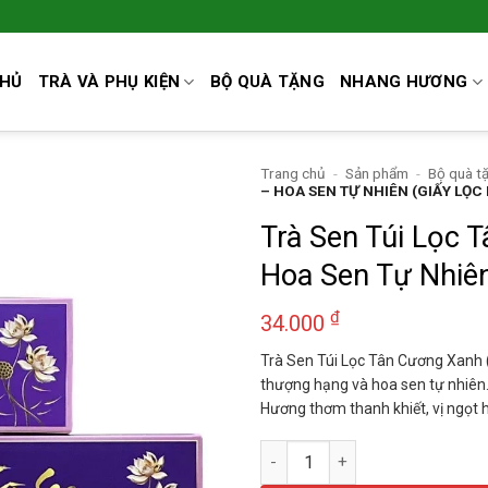
CHỦ
TRÀ VÀ PHỤ KIỆN
BỘ QUÀ TẶNG
NHANG HƯƠNG
Trang chủ
-
Sản phẩm
-
Bộ quà t
– HOA SEN TỰ NHIÊN (GIẤY LỌC
Trà Sen Túi Lọc 
Hoa Sen Tự Nhiên
₫
34.000
Trà Sen Túi Lọc Tân Cương Xanh (
thượng hạng và hoa sen tự nhiên
Hương thơm thanh khiết, vị ngọt 
Trà Sen Túi Lọc Tân Cương Xa