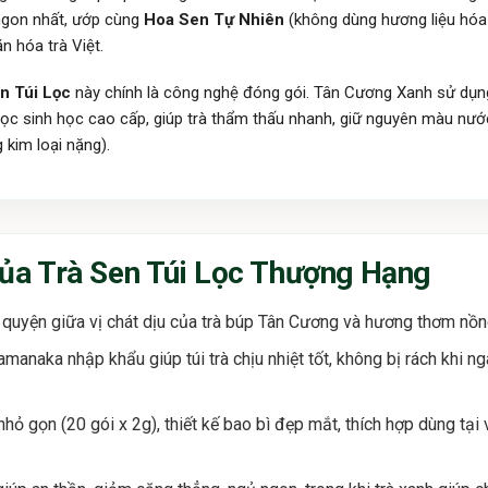
ngon nhất, ướp cùng
Hoa Sen Tự Nhiên
(không dùng hương liệu hóa 
n hóa trà Việt.
n Túi Lọc
này chính là công nghệ đóng gói. Tân Cương Xanh sử dụng
ấy lọc sinh học cao cấp, giúp trà thẩm thấu nhanh, giữ nguyên màu n
 kim loại nặng).
ủa Trà Sen Túi Lọc Thượng Hạng
quyện giữa vị chát dịu của trà búp Tân Cương và hương thơm nồng
amanaka nhập khẩu giúp túi trà chịu nhiệt tốt, không bị rách khi 
ỏ gọn (20 gói x 2g), thiết kế bao bì đẹp mắt, thích hợp dùng tại