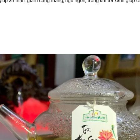
úp an thần, giảm căng thẳng, ngủ ngon, trong khi trà xanh giúp ch