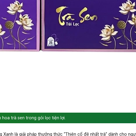
oa trà sen trong gói lọc tiện lợi.
 Xanh là giải pháp thưởng thức “Thiên cổ đệ nhất trà” dành cho ngư