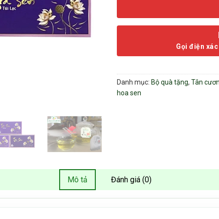
Gọi điện xác
Danh mục:
Bộ quà tặng
,
Tân cươ
hoa sen
Mô tả
Đánh giá (0)