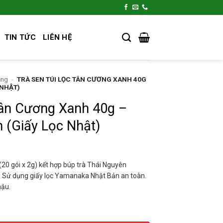
TIN TỨC
LIÊN HỆ
ặng
-
TRÀ SEN TÚI LỌC TÂN CƯƠNG XANH 40G
 NHẬT)
Tân Cương Xanh 40g –
 (Giấy Lọc Nhật)
20 gói x 2g) kết hợp búp trà Thái Nguyên
. Sử dụng giấy lọc Yamanaka Nhật Bản an toàn.
hậu.
nh 40g - Hoa Sen Tự Nhiên (Giấy Lọc Nhật) số lượng