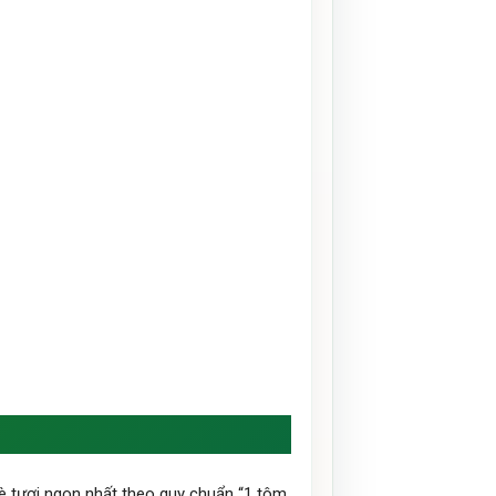
 tươi ngon nhất theo quy chuẩn “1 tôm