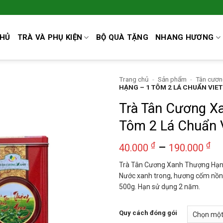
CHỦ
TRÀ VÀ PHỤ KIỆN
BỘ QUÀ TẶNG
NHANG HƯƠNG
Trang chủ
-
Sản phẩm
-
Tân cươn
HẠNG – 1 TÔM 2 LÁ CHUẨN VIE
Trà Tân Cương X
Tôm 2 Lá Chuẩn 
K
₫
–
₫
40.000
190.000
gi
Trà Tân Cương Xanh Thượng Hạng
từ
Nước xanh trong, hương cốm nồng 
40
500g. Hạn sử dụng 2 năm.
đ
19
Quy cách đóng gói