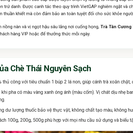
yên trứ danh. Được canh tác theo quy trình VietGAP nghiêm ngặt và
 thuần khiết mà còn đảm bảo an toàn tuyệt đối cho sức khỏe người
 nồng nàn và vị ngọt hậu sâu lắng nơi cuống họng,
Trà Tân Cương
 khách hàng VIP hoặc để thưởng thức mỗi ngày.
ủa Chè Thái Nguyên Sạch
thủ công với tiêu chuẩn 1 búp 2 lá non, giúp cánh trà xoăn chặt,
 khi pha có màu vàng xanh óng ánh (màu cốm). Vị chát dịu nhẹ ba
ng.
g dư lượng thuốc bảo vệ thực vật, không chất tạo màu, không hư
ch 100g, 200g, 500g phù hợp với mọi nhu cầu sử dụng và biếu t