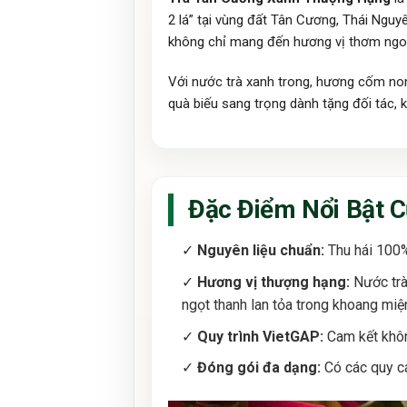
2 lá” tại vùng đất Tân Cương, Thái Ngu
không chỉ mang đến hương vị thơm ngon
Với nước trà xanh trong, hương cốm non
quà biếu sang trọng dành tặng đối tác,
Đặc Điểm Nổi Bật C
✓
Nguyên liệu chuẩn:
Thu hái 100% 
✓
Hương vị thượng hạng:
Nước trà
ngọt thanh lan tỏa trong khoang miệ
✓
Quy trình VietGAP:
Cam kết khôn
✓
Đóng gói đa dạng:
Có các quy cá