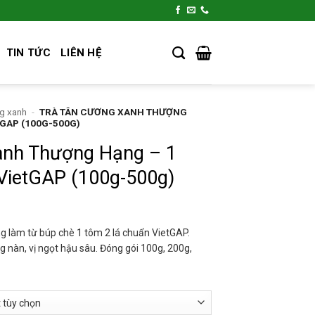
TIN TỨC
LIÊN HỆ
g xanh
-
TRÀ TÂN CƯƠNG XANH THƯỢNG
TGAP (100G-500G)
anh Thượng Hạng – 1
VietGAP (100g-500g)
hoảng
á:
 làm từ búp chè 1 tôm 2 lá chuẩn VietGAP.
nàn, vị ngọt hậu sâu. Đóng gói 100g, 200g,
.000 ₫
ến
0.000 ₫