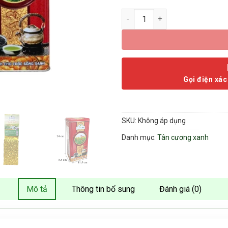
Trà Tân Cương Xanh Thượng H
Gọi điện xác
SKU:
Không áp dụng
Danh mục:
Tân cương xanh
Mô tả
Thông tin bổ sung
Đánh giá (0)