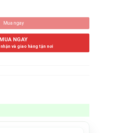
ạng - 1 Tôm 2 Lá Chuẩn VietGAP (100g-500g) số lượng
Mua ngay
MUA NGAY
 nhận và giao hàng tận nơi