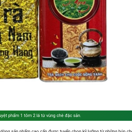
yệt phẩm 1 tôm 2 lá từ vùng chè đặc sản.
 dòng sản phẩm cao cấp được tuyển chọn kỹ lưỡng từ những búp chè