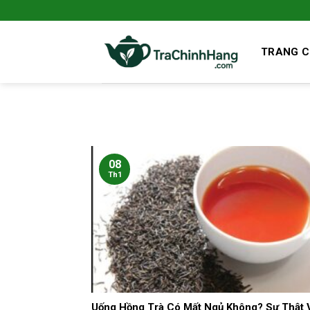
Bỏ
qua
nội
TRANG 
dung
08
Th1
Uống Hồng Trà Có Mất Ngủ Không? Sự Thật