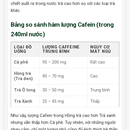
chiết xuất ra trong nước trà cao hơn so với các loại trà
khác.
Bảng so sánh hàm lượng Cafein (trong
240ml nước)
LOẠI ĐỒ
LƯỢNG CAFFEINE
NGUY CƠ
UỐNG
TRUNG BÌNH
MẤT NGỦ
Cà phê
95 – 200 mg
Rất cao
Hồng trà
40 – 70 mg
Cao
(Trà đen)
Trà Ô long
30 – 50 mg
Trung bình
Trà Xanh
25 – 45 mg
Thấp
Như vậy, lượng Cafein trong Hồng trà cao hơn Trà xanh
nhưng vẫn thấp hơn Cà phê. Tuy nhiên, với những người
nhạy cảm, chỉ một lượng nhỏ cũng đủ kích thích hệ thần