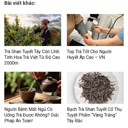
Bài viết khác:
Trà Shan Tuyết Tây Côn Lĩnh:
Top Trà Tốt Cho Người
Tinh Hoa Trà Việt Từ Độ Cao
Huyết Áp Cao – VN
2000m
Người Bệnh Mất Ngủ Có
Bạch Trà Shan Tuyết Cổ Thụ:
Uống Trà Được Không? Giải
Tuyệt Phẩm “Vàng Trắng”
Pháp An Toàn!
Tây Bắc