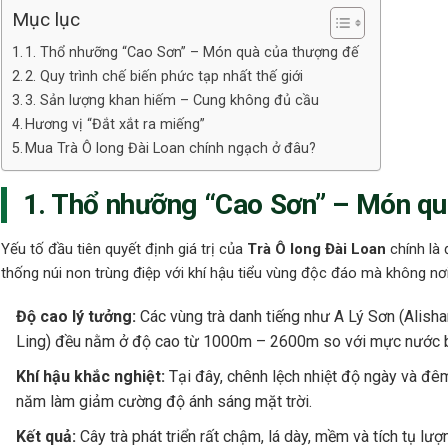
Mục lục
1. Thổ nhưỡng “Cao Sơn” – Món quà của thượng đế
2. Quy trình chế biến phức tạp nhất thế giới
3. Sản lượng khan hiếm – Cung không đủ cầu
Hương vị “Đắt xắt ra miếng”
Mua Trà Ô long Đài Loan chính ngạch ở đâu?
1. Thổ nhưỡng “Cao Sơn” – Món qu
Yếu tố đầu tiên quyết định giá trị của
Trà Ô long Đài Loan
chính là 
thống núi non trùng điệp với khí hậu tiểu vùng độc đáo mà không nơi
Độ cao lý tưởng:
Các vùng trà danh tiếng như A Lý Sơn (Alisha
Ling) đều nằm ở độ cao từ 1000m – 2600m so với mực nước b
Khí hậu khắc nghiệt:
Tại đây, chênh lệch nhiệt độ ngày và đê
năm làm giảm cường độ ánh sáng mặt trời.
Kết quả:
Cây trà phát triển rất chậm, lá dày, mềm và tích tụ lượ