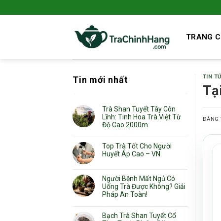
Bỏ
qua
nội
TRANG 
dung
TIN T
Tin mới nhất
Tạ
Trà Shan Tuyết Tây Côn
Lĩnh: Tinh Hoa Trà Việt Từ
ĐĂNG
Độ Cao 2000m
Top Trà Tốt Cho Người
Huyết Áp Cao – VN
Người Bệnh Mất Ngủ Có
Uống Trà Được Không? Giải
Pháp An Toàn!
Bạch Trà Shan Tuyết Cổ