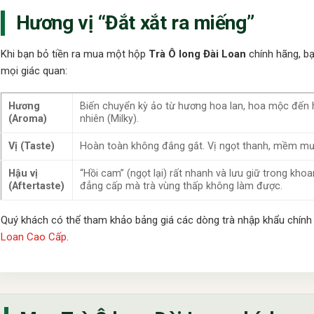
Hương vị “Đắt xắt ra miếng”
Khi bạn bỏ tiền ra mua một hộp
Trà Ô long Đài Loan
chính hãng, b
mọi giác quan:
Hương
Biến chuyển kỳ ảo từ hương hoa lan, hoa mộc đến h
(Aroma)
nhiên (Milky).
Vị (Taste)
Hoàn toàn không đắng gắt. Vị ngọt thanh, mềm mượ
Hậu vị
“Hồi cam” (ngọt lại) rất nhanh và lưu giữ trong kho
(Aftertaste)
đẳng cấp mà trà vùng thấp không làm được.
Quý khách có thể tham khảo bảng giá các dòng trà nhập khẩu chính 
Loan Cao Cấp
.