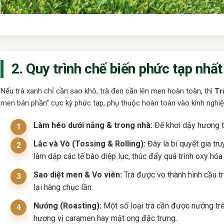
2. Quy trình chế biến phức tạp nhất 
Nếu trà xanh chỉ cần sao khô, trà đen cần lên men hoàn toàn, thì
Tr
men bán phần” cực kỳ phức tạp, phụ thuộc hoàn toàn vào kinh nghi
Làm héo dưới nắng & trong nhà:
Để khơi dậy hương t
Lắc và Vò (Tossing & Rolling):
Đây là bí quyết gia tru
làm dập các tế bào diệp lục, thúc đẩy quá trình oxy hóa
Sao diệt men & Vo viên:
Trà được vo thành hình cầu tr
lại hàng chục lần.
Nướng (Roasting):
Một số loại trà cần được nướng trên
hương vị caramen hay mật ong đặc trưng.