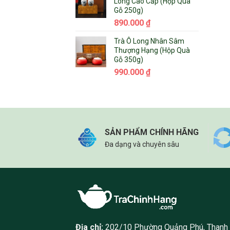
Long Cao Cấp (Hộp Quà
Gỗ 250g)
890.000
₫
Trà Ô Long Nhân Sâm
Thượng Hạng (Hộp Quà
Gỗ 350g)
990.000
₫
SẢN PHẨM CHÍNH HÃNG
Đa dạng và chuyên sâu
Địa chỉ:
202/10 Phường Quảng Phú, Thanh