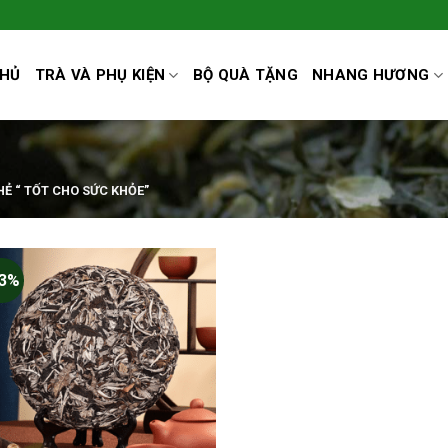
CHỦ
TRÀ VÀ PHỤ KIỆN
BỘ QUÀ TẶNG
NHANG HƯƠNG
Ẻ “ TỐT CHO SỨC KHỎE”
13%