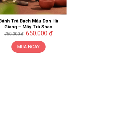
Bánh Trà Bạch Mẫu Đơn Hà
Giang – Mây Trà Shan
Giá
Giá
650.000
₫
750.000
₫
gốc
hiện
là:
tại
750.000 ₫.
là:
MUA NGAY
650.000 ₫.