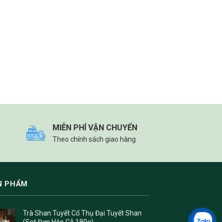
MIỄN PHÍ VẬN CHUYỂN
Theo chính sách giao hàng
N PHẨM
Trà Shan Tuyết Cổ Thụ Đại Tuyết Shan
(Set Đơn Hộp Gỗ 180g)