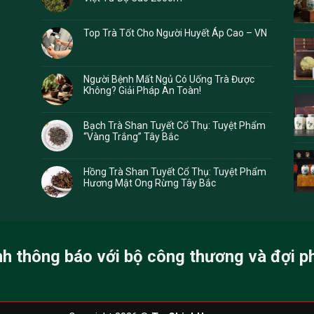
Top Trà Tốt Cho Người Huyết Áp Cao – VN
Người Bệnh Mất Ngủ Có Uống Trà Được
Không? Giải Pháp An Toàn!
Bạch Trà Shan Tuyết Cổ Thụ: Tuyệt Phẩm
“Vàng Trắng” Tây Bắc
Hồng Trà Shan Tuyết Cổ Thụ: Tuyệt Phẩm
Hương Mật Ong Rừng Tây Bắc
nh thông báo với bộ công thương và đợi p