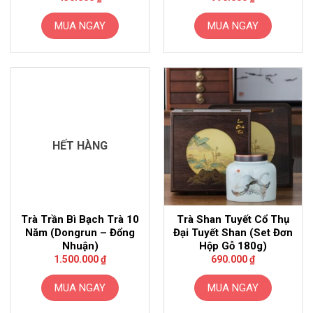
MUA NGAY
MUA NGAY
HẾT HÀNG
Trà Trần Bì Bạch Trà 10
Trà Shan Tuyết Cổ Thụ
Năm (Dongrun – Đổng
Đại Tuyết Shan (Set Đơn
Nhuận)
Hộp Gỗ 180g)
1.500.000
₫
690.000
₫
MUA NGAY
MUA NGAY