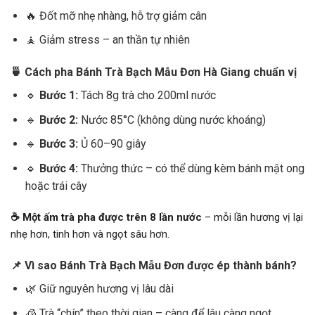
🔥 Đốt mỡ nhẹ nhàng, hỗ trợ giảm cân
🧘 Giảm stress – an thần tự nhiên
🍵 Cách pha Bánh Trà Bạch Mẫu Đơn Hà Giang chuẩn vị
🔹
Bước 1:
Tách 8g trà cho 200ml nước
🔹
Bước 2:
Nước 85°C (không dùng nước khoáng)
🔹
Bước 3:
Ủ 60–90 giây
🔹
Bước 4:
Thưởng thức – có thể dùng kèm bánh mật ong
hoặc trái cây
☕ Một ấm trà pha được trên 8 lần nước
– mỗi lần hương vị lại
nhẹ hơn, tinh hơn và ngọt sâu hơn.
📌 Vì sao Bánh Trà Bạch Mẫu Đơn được ép thành bánh?
🌿 Giữ nguyên hương vị lâu dài
🧊 Trà “chín” theo thời gian – càng để lâu càng ngọt