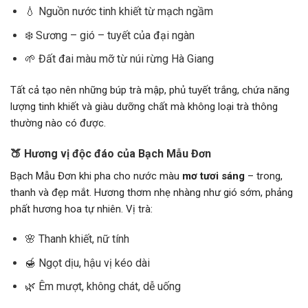
💧 Nguồn nước tinh khiết từ mạch ngầm
❄️ Sương – gió – tuyết của đại ngàn
🌱 Đất đai màu mỡ từ núi rừng Hà Giang
Tất cả tạo nên những búp trà mập, phủ tuyết trắng, chứa năng
lượng tinh khiết và giàu dưỡng chất mà không loại trà thông
thường nào có được.
🍑 Hương vị độc đáo của Bạch Mẫu Đơn
Bạch Mẫu Đơn khi pha cho nước màu
mơ tươi sáng
– trong,
thanh và đẹp mắt. Hương thơm nhẹ nhàng như gió sớm, phảng
phất hương hoa tự nhiên. Vị trà:
🌸 Thanh khiết, nữ tính
🍯 Ngọt dịu, hậu vị kéo dài
🌿 Êm mượt, không chát, dễ uống