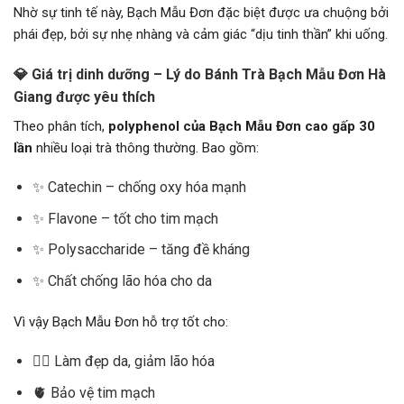
Nhờ sự tinh tế này, Bạch Mẫu Đơn đặc biệt được ưa chuộng bởi
phái đẹp, bởi sự nhẹ nhàng và cảm giác “dịu tinh thần” khi uống.
💎 Giá trị dinh dưỡng – Lý do Bánh Trà Bạch Mẫu Đơn Hà
Giang được yêu thích
Theo phân tích,
polyphenol của Bạch Mẫu Đơn cao gấp 30
lần
nhiều loại trà thông thường. Bao gồm:
✨ Catechin – chống oxy hóa mạnh
✨ Flavone – tốt cho tim mạch
✨ Polysaccharide – tăng đề kháng
✨ Chất chống lão hóa cho da
Vì vậy Bạch Mẫu Đơn hỗ trợ tốt cho:
💆‍♀️ Làm đẹp da, giảm lão hóa
🫀 Bảo vệ tim mạch