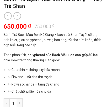
Trà Shan
Giá
Giá
650.000
₫
₫
750.000
gốc
hiện
Bánh Trà Bạch Mẫu Đơn Hà Giang – bạch trà Shan Tuyết cổ thụ
là:
tại
tinh khiết, giàu polyphenol, hương hoa nhẹ, tốt cho sức khỏe, thích
750.000 ₫.
là:
hợp biếu tặng cao cấp.
650.000 ₫.
Theo phân tích,
polyphenol của Bạch Mẫu Đơn cao gấp 30 lần
nhiều loại trà thông thường. Bao gồm:
✨ Catechin – chống oxy hóa mạnh
✨ Flavone – tốt cho tim mạch
✨ Polysaccharide – tăng đề kháng
✨ Chất chống lão hóa cho da
Bánh Trà Bạch Mẫu Đơn Hà Giang - Mây Trà Shan số lượng