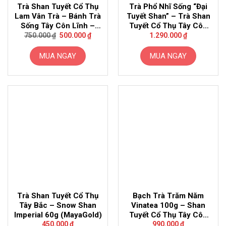
Trà Shan Tuyết Cổ Thụ
Trà Phổ Nhĩ Sống “Đại
Lam Vân Trà – Bánh Trà
Tuyết Shan” – Trà Shan
Sống Tây Côn Lĩnh –
Tuyết Cổ Thụ Tây Côn
Giá
Giá
Mây Trà Shan
Lĩnh
750.000
₫
500.000
₫
1.290.000
₫
gốc
hiện
là:
tại
750.000 ₫.
là:
MUA NGAY
MUA NGAY
500.000 ₫.
Trà Shan Tuyết Cổ Thụ
Bạch Trà Trăm Năm
Tây Bắc – Snow Shan
Vinatea 100g – Shan
Imperial 60g (MayaGold)
Tuyết Cổ Thụ Tây Côn
Lĩnh
450.000
₫
990.000
₫