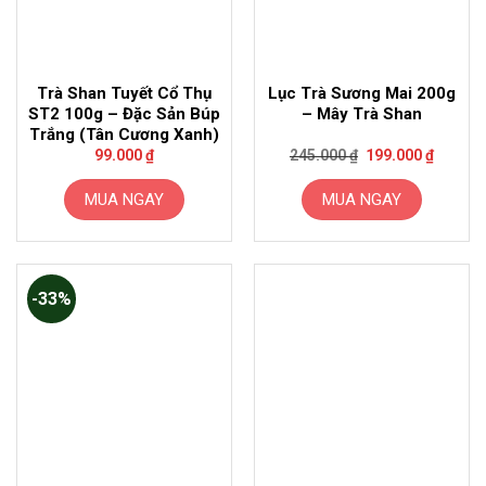
Trà Shan Tuyết Cổ Thụ
Lục Trà Sương Mai 200g
ST2 100g – Đặc Sản Búp
– Mây Trà Shan
Trắng (Tân Cương Xanh)
Giá
Giá
99.000
₫
245.000
₫
199.000
₫
gốc
hiện
là:
tại
245.000 ₫.
là:
MUA NGAY
MUA NGAY
199.000
-33%