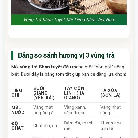
Vùng Trà Shan Tuyết Nổi Tiếng Nhất Việt Nam
Bảng so sánh hương vị 3 vùng trà
Mỗi
vùng trà Shan tuyết
đều mang một “hồn cốt” riêng
biệt. Dưới đây là bảng tóm tắt giúp bạn dễ dàng lựa chọn:
SUỐI
TÂY CÔN
TIÊU
TÀ XÙA
GIÀNG
LĨNH (HÀ
CHÍ
(SƠN LA)
(YÊN BÁI)
GIANG)
Vàng mật
Vàng xanh,
Vàng nhạt,
MÀU
NƯỚC
ong óng ả
sáng trong
sáng
Đậm đà, mạnh
Thanh nhẹ,
ĐỘ
Chát dịu, êm
CHÁT
mẽ
tinh tế