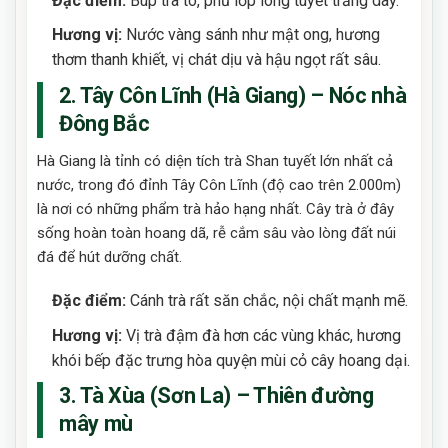
Đặc điểm:
Búp trà to, phủ lớp lông tuyết trắng dày.
Hương vị:
Nước vàng sánh như mật ong, hương
thơm thanh khiết, vị chát dịu và hậu ngọt rất sâu.
2. Tây Côn Lĩnh (Hà Giang) – Nóc nhà
Đông Bắc
Hà Giang là tỉnh có diện tích trà Shan tuyết lớn nhất cả
nước, trong đó đỉnh Tây Côn Lĩnh (độ cao trên 2.000m)
là nơi có những phẩm trà hảo hạng nhất. Cây trà ở đây
sống hoàn toàn hoang dã, rễ cắm sâu vào lòng đất núi
đá để hút dưỡng chất.
Đặc điểm:
Cánh trà rất săn chắc, nội chất mạnh mẽ.
Hương vị:
Vị trà đậm đà hơn các vùng khác, hương
khói bếp đặc trưng hòa quyện mùi cỏ cây hoang dại.
3. Tà Xùa (Sơn La) – Thiên đường
mây mù