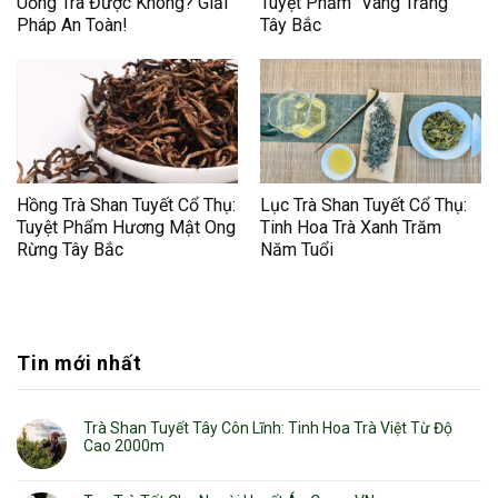
Uống Trà Được Không? Giải
Tuyệt Phẩm “Vàng Trắng”
Pháp An Toàn!
Tây Bắc
Hồng Trà Shan Tuyết Cổ Thụ:
Lục Trà Shan Tuyết Cổ Thụ:
Tuyệt Phẩm Hương Mật Ong
Tinh Hoa Trà Xanh Trăm
Rừng Tây Bắc
Năm Tuổi
Tin mới nhất
Trà Shan Tuyết Tây Côn Lĩnh: Tinh Hoa Trà Việt Từ Độ
Cao 2000m