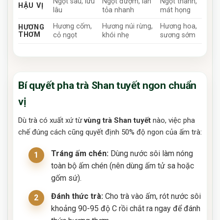
Ngọt sâu, lưu
Ngọt đượm, lan
Ngọt thanh,
HẬU VỊ
lâu
tỏa nhanh
mát họng
Hương cốm,
Hương núi rừng,
Hương hoa,
HƯƠNG
THƠM
cỏ ngọt
khói nhẹ
sương sớm
Bí quyết pha trà Shan tuyết ngon chuẩn
vị
Dù trà có xuất xứ từ
vùng trà Shan tuyết
nào, việc pha
chế đúng cách cũng quyết định 50% độ ngon của ấm trà:
Tráng ấm chén:
Dùng nước sôi làm nóng
toàn bộ ấm chén (nên dùng ấm tử sa hoặc
gốm sứ).
Đánh thức trà:
Cho trà vào ấm, rót nước sôi
khoảng 90-95 độ C rồi chắt ra ngay để đánh