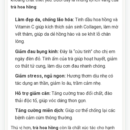
trà hoa hồng
:
Làm đẹp da, chống lão hóa:
Tinh dầu hoa hồng và
Vitamin C giúp kích thích sản sinh Collagen, làm mờ
vết thâm, giúp da dẻ hồng hào và se khít lỗ chân
lông.
Giảm đau bụng kinh:
Đây là “cứu tinh” cho chị em
ngày đèn đỏ. Tính ấm của trà giúp hoạt huyết, giảm
co thắt tử cung, làm dịu cơn đau nhanh chóng.
Giảm stress, ngủ ngon:
Hương thơm dịu nhẹ có
tác dụng an thần, giảm lo âu, trầm cảm nhẹ.
Hỗ trợ giảm cân:
Tăng cường trao đổi chất, đào
thải độc tố, giúp vóc dáng thon gọn.
Tăng cường miễn dịch:
Giúp cơ thể chống lại các
bệnh cảm cúm thông thường.
Thú vị hơn,
trà hoa hồng
còn là chất xúc tác cho hạnh