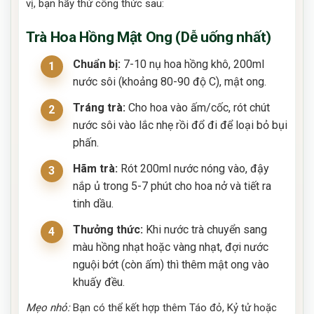
vị, bạn hãy thử công thức sau:
Trà Hoa Hồng Mật Ong (Dễ uống nhất)
Chuẩn bị:
7-10 nụ hoa hồng khô, 200ml
nước sôi (khoảng 80-90 độ C), mật ong.
Tráng trà:
Cho hoa vào ấm/cốc, rót chút
nước sôi vào lắc nhẹ rồi đổ đi để loại bỏ bụi
phấn.
Hãm trà:
Rót 200ml nước nóng vào, đậy
nắp ủ trong 5-7 phút cho hoa nở và tiết ra
tinh dầu.
Thưởng thức:
Khi nước trà chuyển sang
màu hồng nhạt hoặc vàng nhạt, đợi nước
nguội bớt (còn ấm) thì thêm mật ong vào
khuấy đều.
Mẹo nhỏ:
Bạn có thể kết hợp thêm Táo đỏ, Kỷ tử hoặc