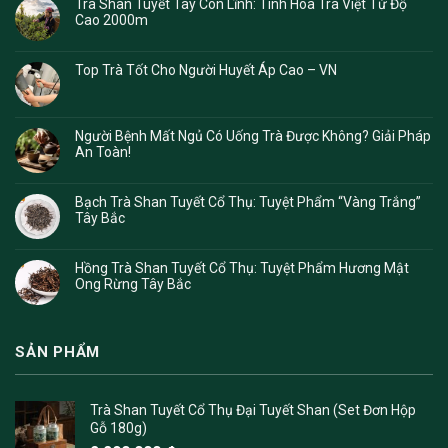
Trà Shan Tuyết Tây Côn Lĩnh: Tinh Hoa Trà Việt Từ Độ
Cao 2000m
Top Trà Tốt Cho Người Huyết Áp Cao – VN
Người Bệnh Mất Ngủ Có Uống Trà Được Không? Giải Pháp
An Toàn!
Bạch Trà Shan Tuyết Cổ Thụ: Tuyệt Phẩm “Vàng Trắng”
Tây Bắc
Hồng Trà Shan Tuyết Cổ Thụ: Tuyệt Phẩm Hương Mật
Ong Rừng Tây Bắc
SẢN PHẨM
Trà Shan Tuyết Cổ Thụ Đại Tuyết Shan (Set Đơn Hộp
Gỗ 180g)