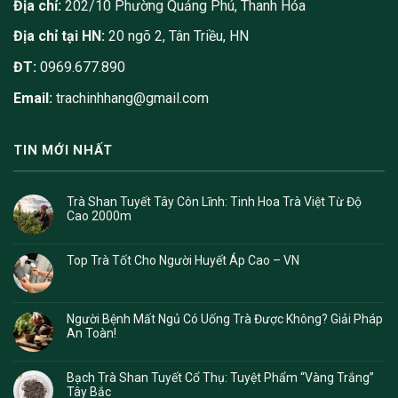
Địa chỉ:
202/10 Phường Quảng Phú, Thanh Hóa
Địa chỉ tại HN:
20 ngõ 2, Tân Triều, HN
ĐT:
0969.677.890
Email:
trachinhhang@gmail.com
TIN MỚI NHẤT
Trà Shan Tuyết Tây Côn Lĩnh: Tinh Hoa Trà Việt Từ Độ
Cao 2000m
Top Trà Tốt Cho Người Huyết Áp Cao – VN
Người Bệnh Mất Ngủ Có Uống Trà Được Không? Giải Pháp
An Toàn!
Bạch Trà Shan Tuyết Cổ Thụ: Tuyệt Phẩm “Vàng Trắng”
Tây Bắc