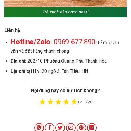
Trà xanh nào ngon nhất?
Liên hệ
Hotline/Zalo
:
0969.677.890
để được tư
vấn và đặt hàng nhanh chóng
Địa chỉ:
202/10 Phường Quảng Phú, Thanh Hóa
Địa chỉ tại HN:
20 ngõ 2, Tân Triều, HN
Nội dung này có hữu ích không?
★
★
★
★
★
(5 lượt)