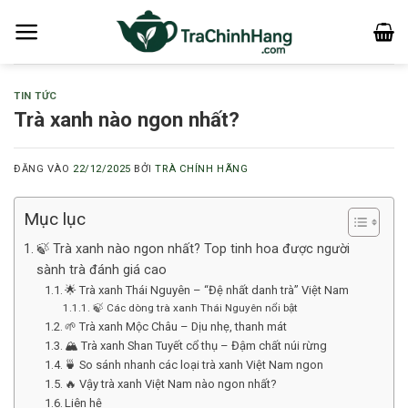
Bỏ
qua
nội
dung
TIN TỨC
Trà xanh nào ngon nhất?
ĐĂNG VÀO
22/12/2025
BỞI
TRÀ CHÍNH HÃNG
Mục lục
🍃 Trà xanh nào ngon nhất? Top tinh hoa được người
sành trà đánh giá cao
🌟 Trà xanh Thái Nguyên – “Đệ nhất danh trà” Việt Nam
🍃 Các dòng trà xanh Thái Nguyên nổi bật
🌱 Trà xanh Mộc Châu – Dịu nhẹ, thanh mát
🏔️ Trà xanh Shan Tuyết cổ thụ – Đậm chất núi rừng
🍵 So sánh nhanh các loại trà xanh Việt Nam ngon
🔥 Vậy trà xanh Việt Nam nào ngon nhất?
Liên hệ