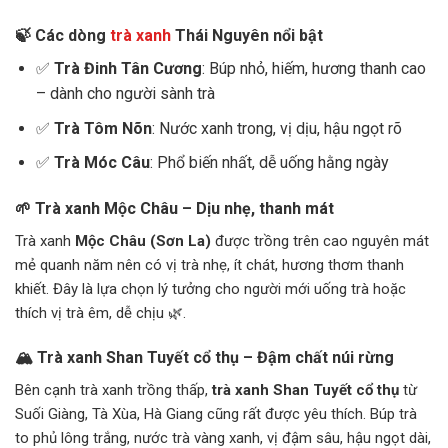
🍃 Các dòng
trà xanh
Thái Nguyên nổi bật
✅
Trà Đinh Tân Cương
: Búp nhỏ, hiếm, hương thanh cao
– dành cho người sành trà
✅
Trà Tôm Nõn
: Nước xanh trong, vị dịu, hậu ngọt rõ
✅
Trà Móc Câu
: Phổ biến nhất, dễ uống hằng ngày
🌱 Trà xanh Mộc Châu – Dịu nhẹ, thanh mát
Trà xanh
Mộc Châu (Sơn La)
được trồng trên cao nguyên mát
mẻ quanh năm nên có vị trà nhẹ, ít chát, hương thơm thanh
khiết. Đây là lựa chọn lý tưởng cho người mới uống trà hoặc
thích vị trà êm, dễ chịu 🌿.
🏔️ Trà xanh Shan Tuyết cổ thụ – Đậm chất núi rừng
Bên cạnh trà xanh trồng thấp,
trà xanh Shan Tuyết cổ thụ
từ
Suối Giàng, Tà Xùa, Hà Giang cũng rất được yêu thích. Búp trà
to phủ lông trắng, nước trà vàng xanh, vị đậm sâu, hậu ngọt dài,