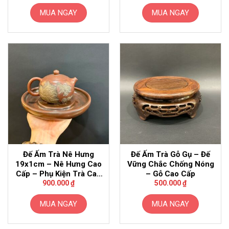
là:
tại
1.000.000 ₫.
là:
MUA NGAY
MUA NGAY
900.00
Đế Ấm Trà Nê Hưng
Đế Ấm Trà Gỗ Gụ – Đế
19x1cm – Nê Hưng Cao
Vững Chắc Chống Nóng
Cấp – Phụ Kiện Trà Cao
– Gỗ Cao Cấp
Cấp
900.000
₫
500.000
₫
MUA NGAY
MUA NGAY