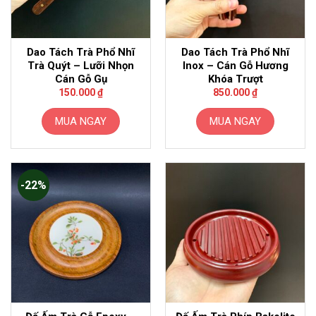
Dao Tách Trà Phổ Nhĩ
Dao Tách Trà Phổ Nhĩ
Trà Quýt – Lưỡi Nhọn
Inox – Cán Gỗ Hương
Cán Gỗ Gụ
Khóa Trượt
150.000
₫
850.000
₫
MUA NGAY
MUA NGAY
-22%