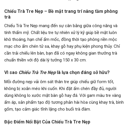
Chiếu Trà Tre Nẹp – Bề mặt trang trí nâng tầm phòng
trà
Chiếu Trà Tre Nẹp mang đến sự cân bằng giữa công năng và
tính thẩm mỹ. Chất liệu tre tự nhiên xử lý kỹ giúp bề mặt luôn
khô thoáng, hạn chế ẩm mốc, đồng thời tạo phông nền mộc
mạc cho ấm chén tử sa, khay gỗ hay phụ kiện phong thủy. Chỉ
cần trải chiếu lên bàn, bạn đã có ngay không gian thưởng trà
chuẩn thiền với độ dài lý tưởng 150 x 30 cm.
Vì sao
Chiếu Trà Tre Nẹp
là lựa chọn đáng sở hữu?
Mỗi đường nẹp vải ôm sát thân tre giúp chiếu giữ form tốt,
không bị xoắn méo khi cuốn. Khi đặt ấm chén đầy đủ, người
dùng không lo xước mặt bàn gỗ hay đá. Với gam màu tre vàng
ấm áp, sản phẩm tạo độ tương phản hài hòa cùng khay trà, bình
gốm, tạo cảm giác tĩnh lặng cho buổi trà đàm.
Đặc Điểm Nổi Bật Của Chiếu Trà Tre Nẹp