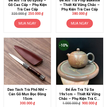
Đế Ấm Trà Gỗ Epoxy –
Đế Ấm Trà Phíp Bakelite
Gỗ Cao Cấp – Phụ Kiện
– Thiết Kế Vững Chắc –
Trà Cao Cấp
Phụ Kiện Trà Cao Cấp
Giá
Giá
320.000
₫
250.000
₫
380.000
₫
gốc
hiện
là:
tại
320.000 ₫.
là:
MUA NGAY
MUA NGAY
250.000 ₫.
-10%
Dao Tách Trà Phổ Nhĩ –
Đế Ấm Trà Tử Sa
Cán Gỗ Mun Bọc Đồng
19x1cm – Thiết Kế Vững
15cm
Chắc – Phụ Kiện Trà Cao
Giá
Giá
Cấp
300.000
₫
1.000.000
₫
900.000
₫
gốc
hiện