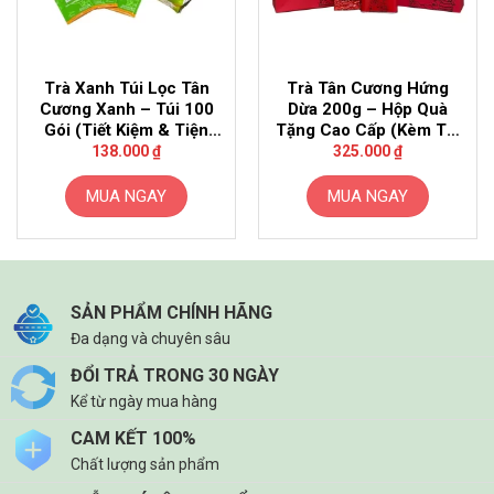
Trà Xanh Túi Lọc Tân
Trà Tân Cương Hứng
Cương Xanh – Túi 100
Dừa 200g – Hộp Quà
Gói (Tiết Kiệm & Tiện
Tặng Cao Cấp (Kèm Túi
Lợi)
Giấy)
138.000
₫
325.000
₫
MUA NGAY
MUA NGAY
SẢN PHẨM CHÍNH HÃNG
Đa dạng và chuyên sâu
ĐỔI TRẢ TRONG 30 NGÀY
Kể từ ngày mua hàng
CAM KẾT 100%
Chất lượng sản phẩm