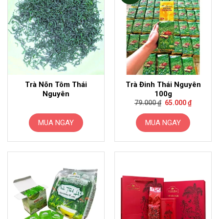
Trà Nõn Tôm Thái
Trà Đinh Thái Nguyên
Nguyên
100g
Giá
Giá
79.000
₫
65.000
₫
gốc
hiện
là:
tại
79.000 ₫.
là:
MUA NGAY
MUA NGAY
65.000 ₫