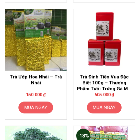
Trà Ướp Hoa Nhài – Trà
Trà Đinh Tiến Vua Đặc
Nhài
Biệt 100g – Thượng
Phẩm Tưới Trứng Gà Mật
Ong
150.000
₫
605.000
₫
MUA NGAY
MUA NGAY
-18%