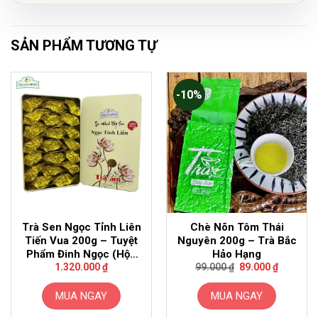
SẢN PHẨM TƯƠNG TỰ
-10%
Trà Sen Ngọc Tỉnh Liên
Chè Nõn Tôm Thái
Tiến Vua 200g – Tuyệt
Nguyên 200g – Trà Bắc
Phẩm Đinh Ngọc (Hộp
Hảo Hạng
Giá
Giá
Vàng Kim)
1.320.000
₫
99.000
₫
89.000
₫
gốc
hiện
là:
tại
99.000 ₫.
là:
MUA NGAY
MUA NGAY
89.000 ₫