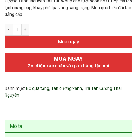
Cương Xanh. Nguyên liệu 100% búp chè tươi ngon nhất. Hộp carton
lạnh cứng cáp, khay phủ lụa vàng sang trọng. Món quà biếu đối tác
đẳng cấp.
Hộp Trà Tân Cương Long Việt 400g - Quà Tặng Phủ Lụa Vàng (
Mua ngay
MUA NGAY
Gọi điện xác nhận và giao hàng tận nơi
Danh mục:
Bộ quà tặng
,
Tân cương xanh
,
Trà Tân Cương Thái
Nguyên
Mô tả