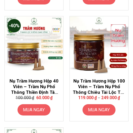
-40%
Nụ Trầm Hương Hộp 40
Nụ Trầm Hương Hộp 100
Viên – Trầm Nụ Phổ
Viên – Trầm Nụ Phổ
Thông Thiền Định Tân
Thông Chiêu Tài Lộc Tân
Giá
Giá
Khoảng
Nguyên
Nguyên
100.000
₫
60.000
₫
119.000
₫
–
249.000
₫
gốc
hiện
giá:
là:
tại
từ
100.000 ₫.
là:
119.00
MUA NGAY
MUA NGAY
60.000 ₫.
đến
249.00
Sản
phẩm
này