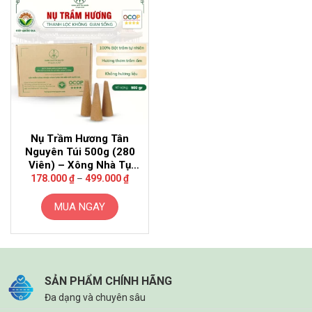
có
nhiều
biến
thể.
Các
tùy
chọn
có
thể
Nụ Trầm Hương Tân
được
Nguyên Túi 500g (280
chọn
Viên) – Xông Nhà Tụ
trên
Khoảng
Vượng Khí
178.000
₫
–
499.000
₫
trang
giá:
từ
sản
178.000 ₫
MUA NGAY
đến
phẩm
499.000 ₫
Sản
phẩm
này
có
SẢN PHẨM CHÍNH HÃNG
nhiều
Đa dạng và chuyên sâu
biến