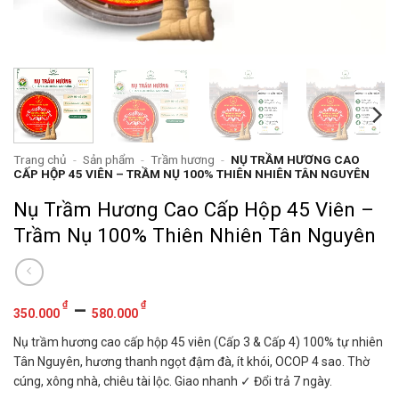
Trang chủ
-
Sản phẩm
-
Trầm hương
-
NỤ TRẦM HƯƠNG CAO
CẤP HỘP 45 VIÊN – TRẦM NỤ 100% THIÊN NHIÊN TÂN NGUYÊN
Nụ Trầm Hương Cao Cấp Hộp 45 Viên –
Trầm Nụ 100% Thiên Nhiên Tân Nguyên
Khoảng
₫
–
₫
350.000
580.000
giá:
Nụ trầm hương cao cấp hộp 45 viên (Cấp 3 & Cấp 4) 100% tự nhiên
từ
Tân Nguyên, hương thanh ngọt đậm đà, ít khói, OCOP 4 sao. Thờ
350.000 ₫
cúng, xông nhà, chiêu tài lộc. Giao nhanh ✓ Đổi trả 7 ngày.
đến