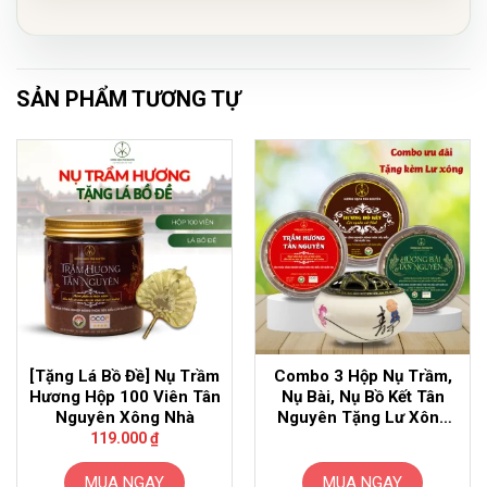
SẢN PHẨM TƯƠNG TỰ
[Tặng Lá Bồ Đề] Nụ Trầm
Combo 3 Hộp Nụ Trầm,
Hương Hộp 100 Viên Tân
Nụ Bài, Nụ Bồ Kết Tân
Nguyên Xông Nhà
Nguyên Tặng Lư Xông
Gốm
119.000
₫
MUA NGAY
MUA NGAY