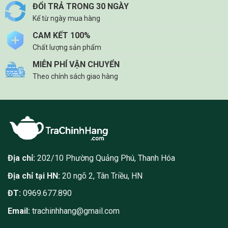
thể.
ĐỔI TRẢ TRONG 30 NGÀY
Các
Kể từ ngày mua hàng
tùy
chọn
CAM KẾT 100%
có
Chất lượng sản phẩm
thể
MIỄN PHÍ VẬN CHUYỂN
được
Theo chính sách giao hàng
chọn
trên
trang
sản
phẩm
Địa chỉ:
202/10 Phường Quảng Phú, Thanh Hóa
Địa chỉ tại HN:
20 ngõ 2, Tân Triều, HN
ĐT:
0969.677.890
Email:
trachinhhang@gmail.com