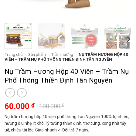
Trang chủ
-
Sản phẩm
-
Trầm hương
-
NỤ TRẦM HƯƠNG HỘP 40
VIÊN – TRẦM NỤ PHỔ THÔNG THIỀN ĐỊNH TÂN NGUYÊN
Nụ Trầm Hương Hộp 40 Viên – Trầm Nụ
Phổ Thông Thiền Định Tân Nguyên
Giá
Giá
60.000
₫
₫
100.000
gốc
hiện
Nụ trầm hương hộp 40 viên phổ thông Tân Nguyên 100% tự nhiên,
là:
tại
hương dịu nhẹ, ít khói, lý tưởng thiền định, thờ cúng, xông nhà tẩy
100.000 ₫.
là:
uế, chiêu tài lộc. Giao nhanh ✓ Đổi trả 7 ngày.
60.000 ₫.