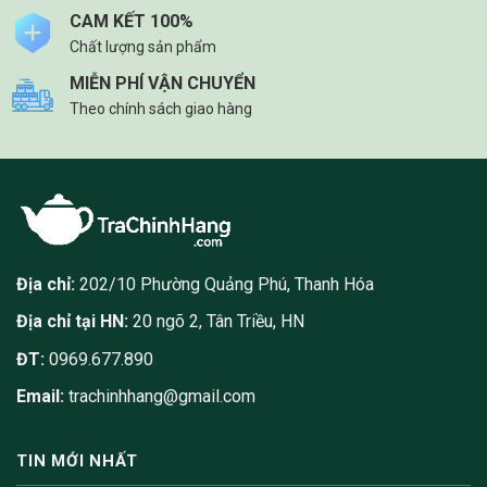
chọn
CAM KẾT 100%
có
Chất lượng sản phẩm
thể
MIỄN PHÍ VẬN CHUYỂN
được
Theo chính sách giao hàng
chọn
trên
trang
sản
phẩm
Địa chỉ:
202/10 Phường Quảng Phú, Thanh Hóa
Địa chỉ tại HN:
20 ngõ 2, Tân Triều, HN
ĐT:
0969.677.890
Email:
trachinhhang@gmail.com
TIN MỚI NHẤT