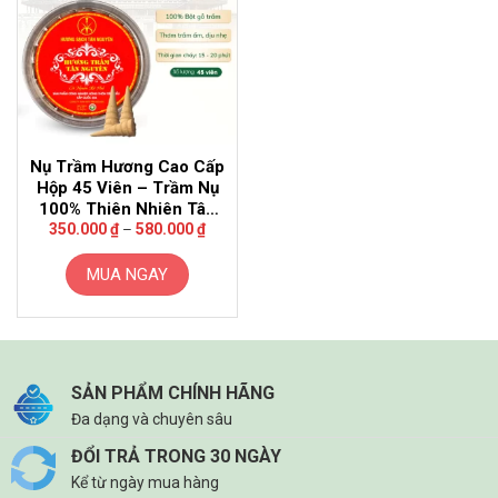
Nụ Trầm Hương Cao Cấp
Hộp 45 Viên – Trầm Nụ
100% Thiên Nhiên Tân
Khoảng
Nguyên
350.000
₫
–
580.000
₫
giá:
từ
350.000 ₫
MUA NGAY
đến
580.000 ₫
Sản
phẩm
này
có
SẢN PHẨM CHÍNH HÃNG
nhiều
Đa dạng và chuyên sâu
biến
thể.
ĐỔI TRẢ TRONG 30 NGÀY
Các
Kể từ ngày mua hàng
tùy