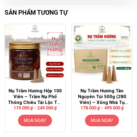
SẢN PHẨM TƯƠNG TỰ
Nụ Trầm Hương Hộp 100
Nụ Trầm Hương Tân
Viên – Trầm Nụ Phổ
Nguyên Túi 500g (280
Thông Chiêu Tài Lộc Tân
Viên) – Xông Nhà Tụ
Khoảng
Khoảng
Nguyên
Vượng Khí
119.000
₫
–
249.000
₫
178.000
₫
–
499.000
₫
giá:
giá:
từ
từ
119.000 ₫
178.00
MUA NGAY
MUA NGAY
đến
đến
249.000 ₫
499.00
Sản
Sản
phẩm
phẩm