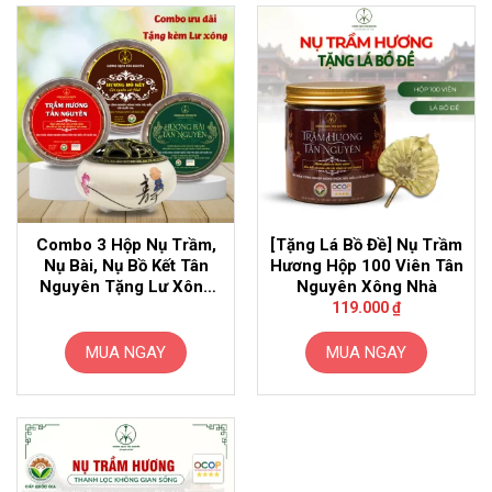
này
này
có
có
nhiều
nhiều
biến
biến
thể.
thể.
Các
Các
tùy
tùy
chọn
chọn
có
có
thể
thể
Combo 3 Hộp Nụ Trầm,
[Tặng Lá Bồ Đề] Nụ Trầm
được
được
Nụ Bài, Nụ Bồ Kết Tân
Hương Hộp 100 Viên Tân
chọn
chọn
Nguyên Tặng Lư Xông
Nguyên Xông Nhà
trên
trên
Gốm
119.000
₫
trang
trang
sản
sản
MUA NGAY
MUA NGAY
phẩm
phẩm