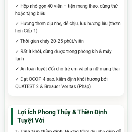
✓ Hộp nhỏ gọn 40 viên – tiện mang theo, dùng thử
hoặc tặng biếu
✓ Hương thơm dịu nhẹ, dễ chịu, lưu hương lâu (thơm
hơn Cấp 1)
✓ Thời gian cháy 20-25 phút/viên
✓ Rất ít khói, dùng được trong phòng kín & máy
lạnh
✓ An toàn tuyệt đối cho trẻ em và phụ nữ mang thai
✓ Đạt OCOP 4 sao, kiểm định khói hương bởi
QUATEST 2 & Breauer Veritas (Pháp)
Lợi Ích Phong Thủy & Thiền Định
Tuyệt Vời
✨
Tĩnh tâm thiền định:
Hương trầm dịu nhẹ giúp dễ