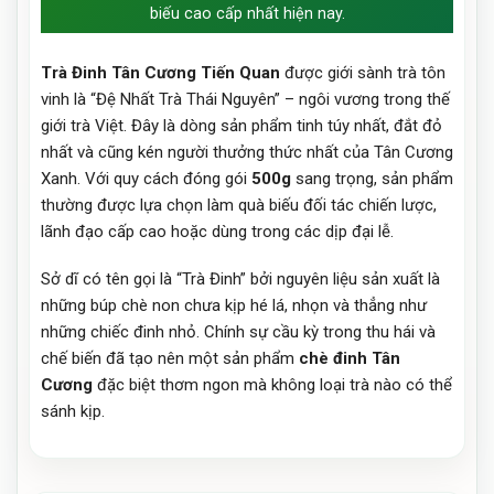
biếu cao cấp nhất hiện nay.
Trà Đinh Tân Cương Tiến Quan
được giới sành trà tôn
vinh là “Đệ Nhất Trà Thái Nguyên” – ngôi vương trong thế
giới trà Việt. Đây là dòng sản phẩm tinh túy nhất, đắt đỏ
nhất và cũng kén người thưởng thức nhất của Tân Cương
Xanh. Với quy cách đóng gói
500g
sang trọng, sản phẩm
thường được lựa chọn làm quà biếu đối tác chiến lược,
lãnh đạo cấp cao hoặc dùng trong các dịp đại lễ.
Sở dĩ có tên gọi là “Trà Đinh” bởi nguyên liệu sản xuất là
những búp chè non chưa kịp hé lá, nhọn và thẳng như
những chiếc đinh nhỏ. Chính sự cầu kỳ trong thu hái và
chế biến đã tạo nên một sản phẩm
chè đinh Tân
Cương
đặc biệt thơm ngon mà không loại trà nào có thể
sánh kịp.