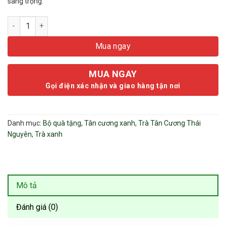
sang trọng.
Trà Đinh Tân Cương Tiến Quan 500g - Đệ Nhất Trà (Sao Tay Th
Mua ngay
MUA NGAY
Gọi điện xác nhận và giao hàng tận nơi
Danh mục:
Bộ quà tặng
,
Tân cương xanh
,
Trà Tân Cương Thái
Nguyên
,
Trà xanh
Mô tả
Đánh giá (0)