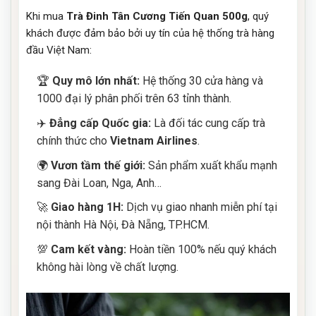
Khi mua
Trà Đinh Tân Cương Tiến Quan 500g
, quý
khách được đảm bảo bởi uy tín của hệ thống trà hàng
đầu Việt Nam:
🏆
Quy mô lớn nhất:
Hệ thống 30 cửa hàng và
1000 đại lý phân phối trên 63 tỉnh thành.
✈️
Đẳng cấp Quốc gia:
Là đối tác cung cấp trà
chính thức cho
Vietnam Airlines
.
🌍
Vươn tầm thế giới:
Sản phẩm xuất khẩu mạnh
sang Đài Loan, Nga, Anh…
🚀
Giao hàng 1H:
Dịch vụ giao nhanh miễn phí tại
nội thành Hà Nội, Đà Nẵng, TP.HCM.
💯
Cam kết vàng:
Hoàn tiền 100% nếu quý khách
không hài lòng về chất lượng.