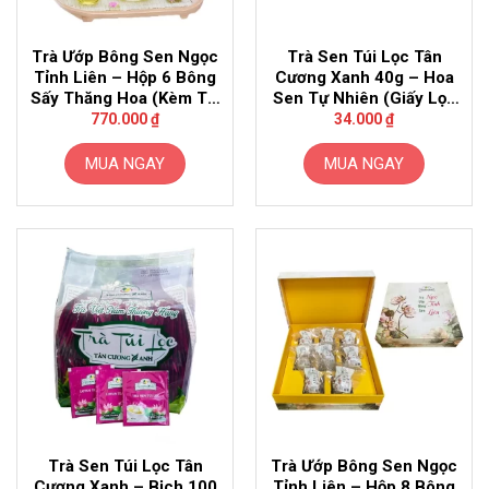
Trà Ướp Bông Sen Ngọc
Trà Sen Túi Lọc Tân
Tỉnh Liên – Hộp 6 Bông
Cương Xanh 40g – Hoa
Sấy Thăng Hoa (Kèm Túi
Sen Tự Nhiên (Giấy Lọc
Giấy)
Nhật)
770.000
₫
34.000
₫
MUA NGAY
MUA NGAY
Trà Sen Túi Lọc Tân
Trà Ướp Bông Sen Ngọc
Cương Xanh – Bịch 100
Tỉnh Liên – Hộp 8 Bông