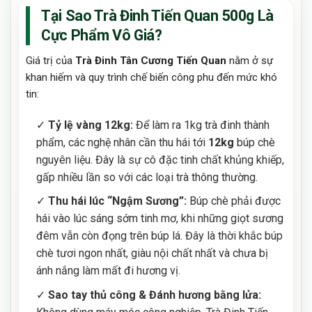
Tại Sao Trà Đinh Tiến Quan 500g Là
Cực Phẩm Vô Giá?
Giá trị của
Trà Đinh Tân Cương Tiến Quan
nằm ở sự
khan hiếm và quy trình chế biến công phu đến mức khó
tin:
✓
Tỷ lệ vàng 12kg:
Để làm ra 1kg trà đinh thành
phẩm, các nghệ nhân cần thu hái tới
12kg
búp chè
nguyên liệu. Đây là sự cô đặc tinh chất khủng khiếp,
gấp nhiều lần so với các loại trà thông thường.
✓
Thu hái lúc “Ngậm Sương”:
Búp chè phải được
hái vào lúc sáng sớm tinh mơ, khi những giọt sương
đêm vẫn còn đọng trên búp lá. Đây là thời khắc búp
chè tươi ngon nhất, giàu nội chất nhất và chưa bị
ánh nắng làm mất đi hương vị.
✓
Sao tay thủ công & Đánh hương bằng lửa: