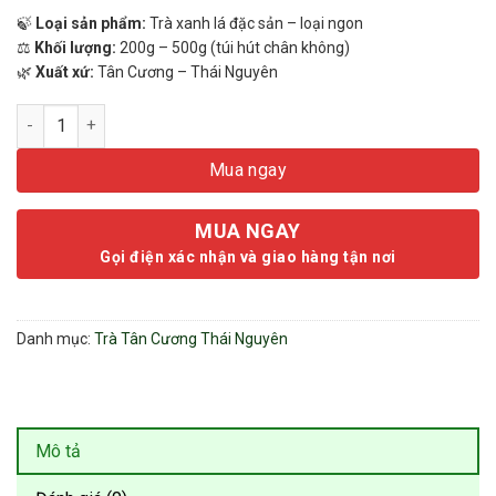
🍃
Loại sản phẩm:
Trà xanh lá đặc sản – loại ngon
⚖️
Khối lượng:
200g – 500g (túi hút chân không)
🌿
Xuất xứ:
Tân Cương – Thái Nguyên
Trà Xanh Đặc Sản Tân Cương Thái Nguyên 500g số lượng
Mua ngay
MUA NGAY
Gọi điện xác nhận và giao hàng tận nơi
Danh mục:
Trà Tân Cương Thái Nguyên
Mô tả