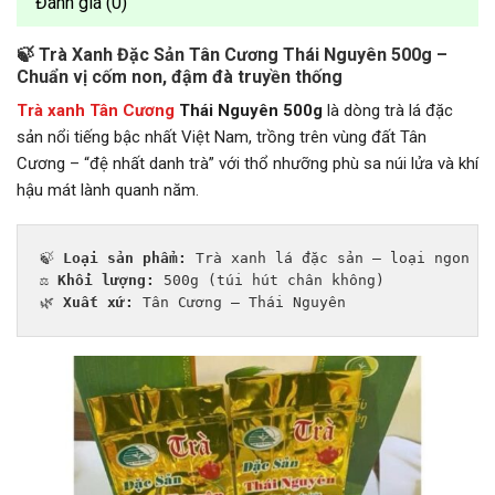
Đánh giá (0)
🍃 Trà Xanh Đặc Sản Tân Cương Thái Nguyên 500g –
Chuẩn vị cốm non, đậm đà truyền thống
Trà xanh Tân Cương
Thái Nguyên 500g
là dòng trà lá đặc
sản nổi tiếng bậc nhất Việt Nam, trồng trên vùng đất Tân
Cương – “đệ nhất danh trà” với thổ nhưỡng phù sa núi lửa và khí
hậu mát lành quanh năm.
🍃 
Loại sản phẩm:
 Trà xanh lá đặc sản – loại ngon  

⚖️ 
Khối lượng:
 500g (túi hút chân không)  

🌿 
Xuất xứ:
 Tân Cương – Thái Nguyên