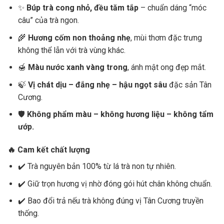
✨
Búp trà cong nhỏ, đều tăm tắp
– chuẩn dáng “móc
câu” của trà ngon.
🌾
Hương cốm non thoảng nhẹ
, mùi thơm đặc trưng
không thể lẫn với trà vùng khác.
🍯
Màu nước xanh vàng trong
, ánh mật ong đẹp mắt.
🍃
Vị chát dịu – đắng nhẹ – hậu ngọt sâu
đặc sản Tân
Cương.
🛡️
Không phẩm màu – không hương liệu – không tẩm
ướp.
🔥 Cam kết chất lượng
✔️ Trà nguyên bản 100% từ lá trà non tự nhiên.
✔️ Giữ trọn hương vị nhờ đóng gói hút chân không chuẩn.
✔️ Bao đổi trả nếu trà không đúng vị Tân Cương truyền
thống.