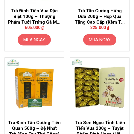
Trà Đinh Tiến Vua Đặc
Trà Tân Cương Hứng
Biệt 100g – Thượng
Dừa 200g – Hộp Quà
Phẩm Tưới Trứng Gà Mật
Tặng Cao Cấp (Kèm Túi
Ong
Giấy)
605.000
₫
325.000
₫
MUA NGAY
MUA NGAY
Trà Đinh Tân Cương Tiến
Trà Sen Ngọc Tỉnh Liên
Quan 500g – Đệ Nhất
Tiến Vua 200g – Tuyệt