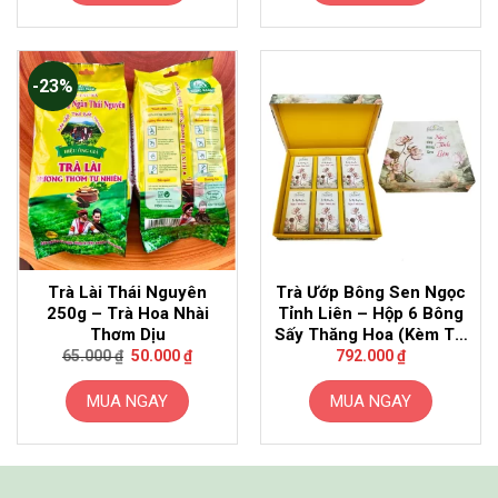
-23%
Trà Lài Thái Nguyên
Trà Ướp Bông Sen Ngọc
250g – Trà Hoa Nhài
Tỉnh Liên – Hộp 6 Bông
Thơm Dịu
Sấy Thăng Hoa (Kèm Túi
Giá
Giá
Giấy)
65.000
₫
50.000
₫
792.000
₫
gốc
hiện
là:
tại
65.000 ₫.
là:
MUA NGAY
MUA NGAY
50.000 ₫.