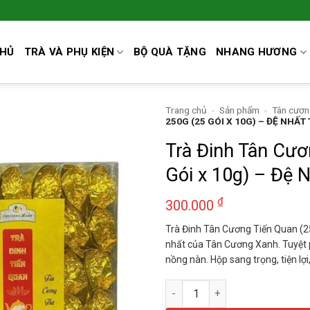
CHỦ
TRÀ VÀ PHỤ KIỆN
BỘ QUÀ TẶNG
NHANG HƯƠNG
Trang chủ
-
Sản phẩm
-
Tân cươn
250G (25 GÓI X 10G) – ĐỆ NHẤT
Trà Đinh Tân Cươ
Gói x 10g) – Đệ N
₫
300.000
Trà Đinh Tân Cương Tiến Quan (25
nhất của Tân Cương Xanh. Tuyệ
nồng nàn. Hộp sang trọng, tiện lợi
Trà Đinh Tân Cương Tiến Quan 