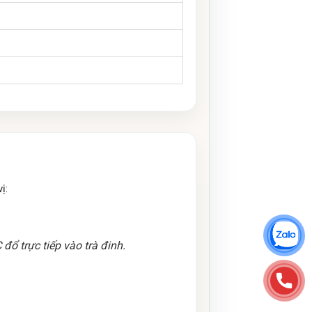
ị:
đổ trực tiếp vào trà đinh.