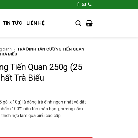
TIN TỨC
LIÊN HỆ
g xanh
-
TRÀ ĐINH TÂN CƯƠNG TIẾN QUAN
 TRÀ BIẾU
ng Tiến Quan 250g (25
hất Trà Biếu
 gói x 10g) là dòng trà đinh ngon nhất và đắt
t phẩm 100% nõn tôm hảo hạng, hương cốm
, thích hợp làm quà biếu cao cấp.
250g (25 Gói x 10g) - Đệ Nhất Trà Biếu số lượng