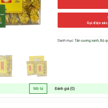
Gọi điện xác
Danh mục:
Tân cương xanh
,
Bộ q
Mô tả
Đánh giá (0)