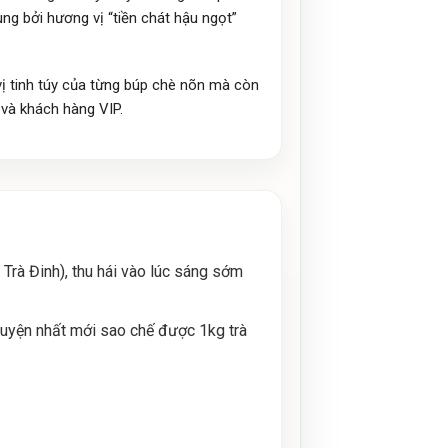
ng bởi hương vị “tiền chát hậu ngọt”
vị tinh túy của từng búp chè nõn mà còn
 và khách hàng VIP.
Trà Đinh), thu hái vào lúc sáng sớm
luyện nhất mới sao chế được 1kg trà