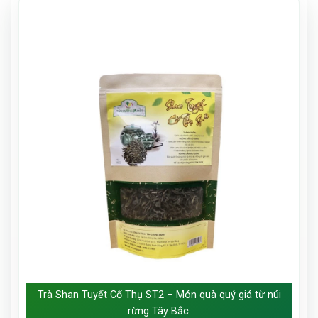
Trà Shan Tuyết Cổ Thụ ST2 – Món quà quý giá từ núi
rừng Tây Bắc.