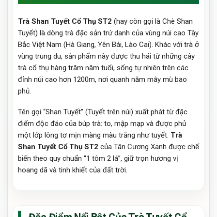
Trà Shan Tuyết Cổ Thụ ST2
(hay còn gọi là Chè Shan
Tuyết) là dòng trà đặc sản trứ danh của vùng núi cao Tây
Bắc Việt Nam (Hà Giang, Yên Bái, Lào Cai). Khác với trà ở
vùng trung du, sản phẩm này được thu hái từ những cây
trà cổ thụ hàng trăm năm tuổi, sống tự nhiên trên các
đỉnh núi cao hơn 1200m, nơi quanh năm mây mù bao
phủ.
Tên gọi “Shan Tuyết” (Tuyết trên núi) xuất phát từ đặc
điểm độc đáo của búp trà: to, mập mạp và được phủ
một lớp lông tơ mịn màng màu trắng như tuyết.
Trà
Shan Tuyết Cổ Thụ ST2
của Tân Cương Xanh được chế
biến theo quy chuẩn “1 tôm 2 lá”, giữ trọn hương vị
hoang dã và tinh khiết của đất trời.