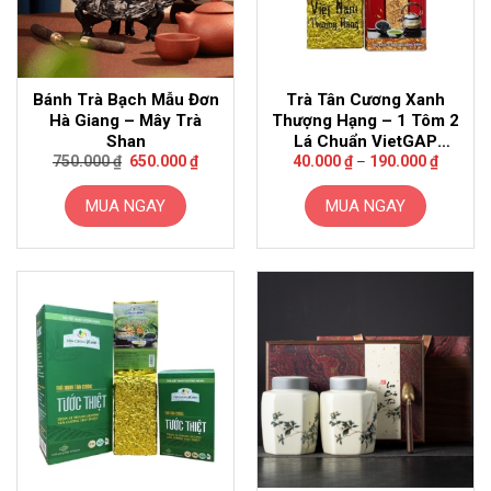
Bánh Trà Bạch Mẫu Đơn
Trà Tân Cương Xanh
Hà Giang – Mây Trà
Thượng Hạng – 1 Tôm 2
Shan
Lá Chuẩn VietGAP
Giá
Giá
Khoảng
(100g-500g)
750.000
₫
650.000
₫
40.000
₫
–
190.000
₫
gốc
hiện
giá:
là:
tại
từ
750.000 ₫.
là:
40.000 
MUA NGAY
MUA NGAY
650.000 ₫.
đến
190.000
Sản
phẩm
này
có
nhiều
biến
thể.
Các
tùy
chọn
có
thể