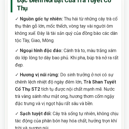
Đặc Điểm Nổi Bật Của Trà Tuyết Cổ
Thụ
✓
Nguồn gốc tự nhiên:
Thu hái từ những cây trà cổ
thụ thân gỗ lớn, mốc thếch, vòng tay vài người ôm
không xuể. Đây là tài sản quý của đồng bào các dân
tộc Tày, Giao, Mông.
✓
Ngoại hình độc đáo:
Cánh trà to, màu trắng xám
do lớp lông tơ dày bao phủ. Khi pha, búp trà nở ra rất
đẹp.
✓
Hương vị núi rừng:
Do sinh trưởng ở nơi có sự
chênh lệch nhiệt độ ngày đêm lớn,
Trà Shan Tuyết
Cổ Thụ ST2
tích tụ được nội chất mạnh mẽ. Nước
trà vàng sánh như mật ong, hương thơm cốm ngậy
đặc trưng và vị ngọt hậu rất sâu và bền.
✓
Sạch tuyệt đối:
Cây trà sống tự nhiên, không chịu
tác động của phân bón hay hóa chất, hưởng trọn khí
trời và sương núi.