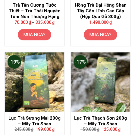
Trà Tân Cương Tước
Hồng Trà Đại Hồng Shan
được
Thiệt – Trà Thái Nguyên
Tây Côn Lĩnh Cao Cấp
chọn
Tôm Nõn Thượng Hạng
(Hộp Quà Gỗ 300g)
trên
Khoảng
70.000
₫
–
335.000
₫
1.490.000
₫
trang
giá:
từ
sản
70.000 ₫
MUA NGAY
MUA NGAY
đến
phẩm
335.000 ₫
Sản
phẩm
này
-19%
-17%
có
nhiều
biến
thể.
Các
tùy
chọn
có
thể
Lục Trà Sương Mai 200g
Lục Trà Thạch Sơn 200g
được
– Mây Trà Shan
– Mây Trà Shan
chọn
Giá
Giá
Giá
Giá
245.000
₫
199.000
₫
150.000
₫
125.000
₫
trên
gốc
hiện
gốc
hiện