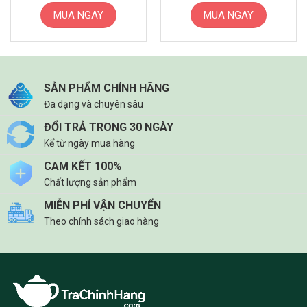
là:
tại
là:
tại
trang
245.000 ₫.
là:
150.000 ₫.
là:
MUA NGAY
MUA NGAY
sản
199.000 ₫.
125.000
phẩm
SẢN PHẨM CHÍNH HÃNG
Đa dạng và chuyên sâu
ĐỔI TRẢ TRONG 30 NGÀY
Kể từ ngày mua hàng
CAM KẾT 100%
Chất lượng sản phẩm
MIỄN PHÍ VẬN CHUYỂN
Theo chính sách giao hàng