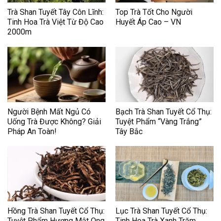
Trà Shan Tuyết Tây Côn Lĩnh:
Top Trà Tốt Cho Người
Tinh Hoa Trà Việt Từ Độ Cao
Huyết Áp Cao – VN
2000m
Người Bệnh Mất Ngủ Có
Bạch Trà Shan Tuyết Cổ Thụ:
Uống Trà Được Không? Giải
Tuyệt Phẩm “Vàng Trắng”
Pháp An Toàn!
Tây Bắc
Hồng Trà Shan Tuyết Cổ Thụ:
Lục Trà Shan Tuyết Cổ Thụ:
Tuyệt Phẩm Hương Mật Ong
Tinh Hoa Trà Xanh Trăm