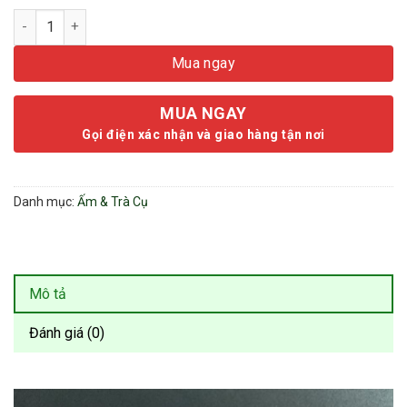
Đế Ấm Trà Tử Sa Thuyền 16x4cm - Gốm Cao Cấp - Phụ Kiện Tr
Mua ngay
MUA NGAY
Gọi điện xác nhận và giao hàng tận nơi
Danh mục:
Ấm & Trà Cụ
Mô tả
Đánh giá (0)