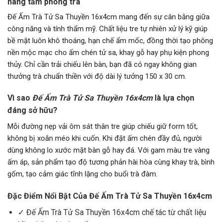
nâng tầm phòng trà
Đế Ấm Trà Tử Sa Thuyền 16x4cm mang đến sự cân bằng giữa
công năng và tính thẩm mỹ. Chất liệu tre tự nhiên xử lý kỹ giúp
bề mặt luôn khô thoáng, hạn chế ẩm mốc, đồng thời tạo phông
nền mộc mạc cho ấm chén tử sa, khay gỗ hay phụ kiện phong
thủy. Chỉ cần trải chiếu lên bàn, bạn đã có ngay không gian
thưởng trà chuẩn thiền với độ dài lý tưởng 150 x 30 cm.
Vì sao
Đế Ấm Trà Tử Sa Thuyền 16x4cm
là lựa chọn
đáng sở hữu?
Mỗi đường nẹp vải ôm sát thân tre giúp chiếu giữ form tốt,
không bị xoắn méo khi cuốn. Khi đặt ấm chén đầy đủ, người
dùng không lo xước mặt bàn gỗ hay đá. Với gam màu tre vàng
ấm áp, sản phẩm tạo độ tương phản hài hòa cùng khay trà, bình
gốm, tạo cảm giác tĩnh lặng cho buổi trà đàm.
Đặc Điểm Nổi Bật Của Đế Ấm Trà Tử Sa Thuyền 16x4cm
✓ Đế Ấm Trà Tử Sa Thuyền 16x4cm chế tác từ chất liệu