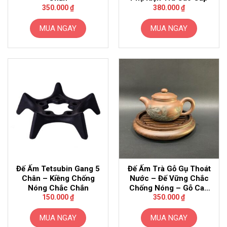
350.000
₫
380.000
₫
MUA NGAY
MUA NGAY
Đế Ấm Tetsubin Gang 5
Đế Ấm Trà Gỗ Gụ Thoát
Chân – Kiềng Chống
Nước – Đế Vững Chắc
Nóng Chắc Chắn
Chống Nóng – Gỗ Cao
Cấp
150.000
₫
350.000
₫
MUA NGAY
MUA NGAY