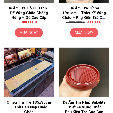
Đế Ấm Trà Gỗ Gụ Tròn –
Đế Ấm Trà Tử Sa
Đế Vững Chắc Chống
19x1cm – Thiết Kế Vững
Nóng – Gỗ Cao Cấp
Chắc – Phụ Kiện Trà Cao
Giá
Giá
Cấp
300.000
₫
1.000.000
₫
900.000
₫
gốc
hiện
là:
tại
1.000.000 ₫.
là:
MUA NGAY
MUA NGAY
900.00
Chiếu Trà Tre 135x30cm
Đế Ấm Trà Phíp Bakelite
– Trải Bàn Nẹp Chắc
– Thiết Kế Vững Chắc –
Chắn
Phụ Kiện Trà Cao Cấp