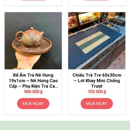
Đế Ấm Trà Nê Hưng
Chiếu Trà Tre 60x30cm
19x1cm – Nê Hưng Cao
– Lót Khay Mini Chống
Cấp – Phụ Kiện Trà Cao
Trượt
Cấp
900.000
₫
150.000
₫
MUA NGAY
MUA NGAY