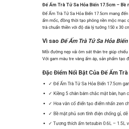
Đế Ấm Trà Tử Sa Hỏa Biến 17.5cm – Bề m
Đế Ấm Trà Tử Sa Hỏa Biến 17.5cm mang đến sự 
ẩm mốc, đồng thời tạo phông nền mộc mạc cho
trà chuẩn thiền với độ dài lý tưởng 150 x 30 c
Vì sao
Đế Ấm Trà Tử Sa Hỏa Biến
Mỗi đường nẹp vải ôm sát thân tre giúp chiếu
Với gam màu tre vàng ấm áp, sản phẩm tạo độ 
Đặc Điểm Nổi Bật Của Đế Ấm Trà
✓ Đế Ấm Trà Tử Sa Hỏa Biến 17.5cm gang 
✓ Kiềng 5 chân bám chắc mặt bàn, hạn c
✓ Hoa văn cổ điển tạo điểm nhấn zen ch
✓ Bề mặt phủ sơn tĩnh điện chống gỉ, dễ 
✓ Tương thích ấm tetsubin 0.6L – 1.5L v