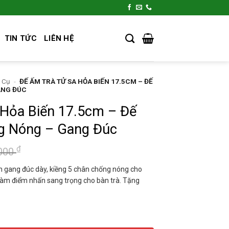
TIN TỨC
LIÊN HỆ
 Cụ
-
ĐẾ ẤM TRÀ TỬ SA HỎA BIẾN 17.5CM – ĐẾ
ANG ĐÚC
 Hỏa Biến 17.5cm – Đế
g Nóng – Gang Đúc
Giá
Giá
₫
.000
gốc
hiện
 gang đúc dày, kiềng 5 chân chống nóng cho
là:
tại
 làm điểm nhấn sang trọng cho bàn trà. Tặng
1.800.000 ₫.
là:
1.600.000 ₫.
.5cm - Đế Vững Chắc Chống Nóng - Gang Đúc số lượng