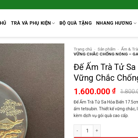
CHỦ
TRÀ VÀ PHỤ KIỆN
BỘ QUÀ TẶNG
NHANG HƯƠNG
Trang chủ
-
Sản phẩm
-
Ấm & Trà
VỮNG CHẮC CHỐNG NÓNG – G
Đế Ấm Trà Tử Sa
Vững Chắc Chốn
1.600.000
₫
1.800
Đế Ấm Trà Tử Sa Hỏa Biến 17.5cm
ấm tetsubin. Thiết kế vững chắc,
kèm dịch vụ gói quà cao cấp.
Đế Ấm Trà Tử Sa Hỏa Biến 17