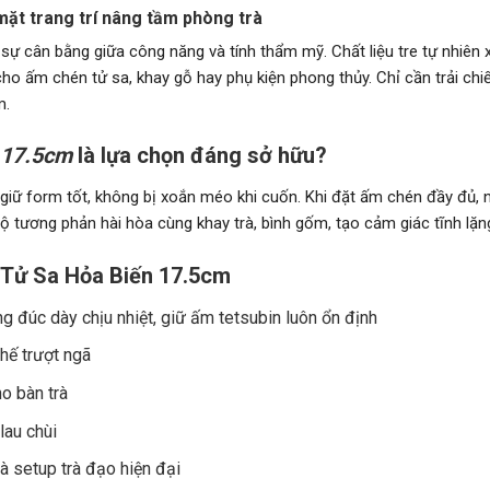
ặt trang trí nâng tầm phòng trà
cân bằng giữa công năng và tính thẩm mỹ. Chất liệu tre tự nhiên x
 ấm chén tử sa, khay gỗ hay phụ kiện phong thủy. Chỉ cần trải chiế
m.
 17.5cm
là lựa chọn đáng sở hữu?
 giữ form tốt, không bị xoắn méo khi cuốn. Khi đặt ấm chén đầy đủ,
tương phản hài hòa cùng khay trà, bình gốm, tạo cảm giác tĩnh lặn
 Tử Sa Hỏa Biến 17.5cm
đúc dày chịu nhiệt, giữ ấm tetsubin luôn ổn định
hế trượt ngã
o bàn trà
lau chùi
à setup trà đạo hiện đại