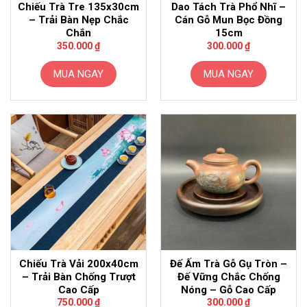
Chiếu Trà Tre 135x30cm
Dao Tách Trà Phổ Nhĩ –
– Trải Bàn Nẹp Chắc
Cán Gỗ Mun Bọc Đồng
Chắn
15cm
350.000
₫
300.000
₫
MUA NGAY
MUA NGAY
Chiếu Trà Vải 200x40cm
Đế Ấm Trà Gỗ Gụ Tròn –
– Trải Bàn Chống Trượt
Đế Vững Chắc Chống
Cao Cấp
Nóng – Gỗ Cao Cấp
750.000
₫
300.000
₫