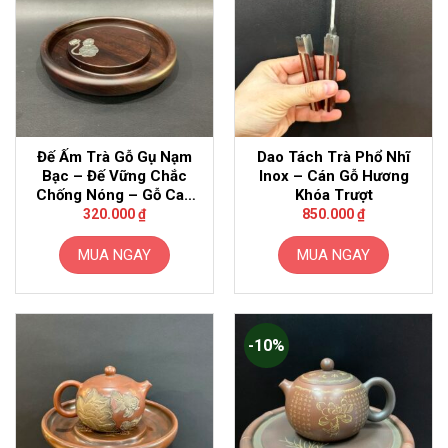
Đế Ấm Trà Gỗ Gụ Nạm
Dao Tách Trà Phổ Nhĩ
Bạc – Đế Vững Chắc
Inox – Cán Gỗ Hương
Chống Nóng – Gỗ Cao
Khóa Trượt
Cấp
320.000
₫
850.000
₫
MUA NGAY
MUA NGAY
-10%