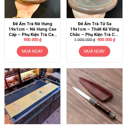
Đế Ấm Trà Nê Hưng
Đế Ấm Trà Tử Sa
19x1cm – Nê Hưng Cao
19x1cm – Thiết Kế Vững
Cấp – Phụ Kiện Trà Cao
Chắc – Phụ Kiện Trà Cao
Giá
Giá
Cấp
Cấp
900.000
₫
1.000.000
₫
900.000
₫
gốc
hiện
là:
tại
1.000.000 ₫.
là:
MUA NGAY
MUA NGAY
900.00